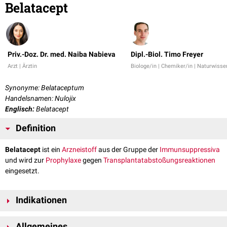
Belatacept
Priv.-Doz. Dr. med. Naiba Nabieva
Dipl.-Biol. Timo Freyer
Arzt | Ärztin
Biologe/in | Chemiker/in | Naturwisse
Synonyme: Belataceptum
Handelsnamen: Nulojix
Englisch:
Belatacept
Definition
Belatacept
ist ein
Arzneistoff
aus der Gruppe der
Immunsuppressiva
und wird zur
Prophylaxe
gegen
Transplantatabstoßungsreaktionen
eingesetzt.
Indikationen
Die Haupt
indikation
für eine
Therapie
mit dem
Wirkstoff
Belatacept stellt
Allgemeines