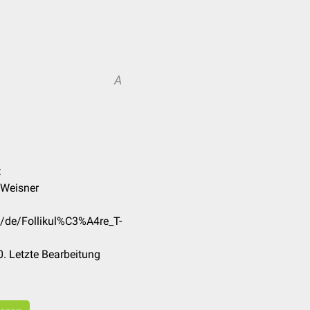
A
:
 Weisner
m/de/Follikul%C3%A4re_T-
. Letzte Bearbeitung