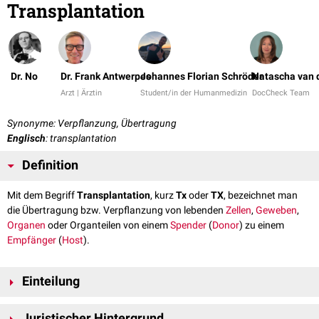
Transplantation
Dr. No
Dr. Frank Antwerpes
Johannes Florian Schröder
Natascha van 
Arzt | Ärztin
Student/in der Humanmedizin
DocCheck Team
Synonyme: Verpflanzung, Übertragung
Englisch
: transplantation
Definition
Mit dem Begriff
Transplantation
, kurz
Tx
oder
TX
, bezeichnet man
die Übertragung bzw. Verpflanzung von lebenden
Zellen
,
Geweben
,
Organen
oder Organteilen von einem
Spender
(
Donor
) zu einem
Empfänger
(
Host
).
Einteilung
...nach der Herkunft des Spenderorgans
Juristischer Hintergrund