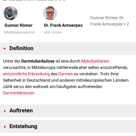
Gunnar Römer, Dr.
Frank Antwerpes + 2
Gunnar Römer
Dr. Frank Antwerpes
Medizinjournalist/in
Arzt | Ärztin
Definition
Unter der
Darmtuberkulose
ist eine durch
Mykobakterien
verursachte, in Mitteleuropa mittlerweile eher selten anzutreffende,
entzündliche
Erkrankung
des
Darmes
zu verstehen. Trotz ihrer
Seltenheit in Deutschland und anderen mitteleuropäischen Ländern
zählt sie zu den weltweit am häufigsten auftretenden
Darminfektionen
.
Auftreten
Prinzipiell kann die Darmtuberkulose in gesamten
Verdauungstrakt
Entstehung
auftreten. Die häufigsten Lokalisationen sind allerdings
Blinddarm
und
Krummdarm
, seltener der
Mastdarm
.