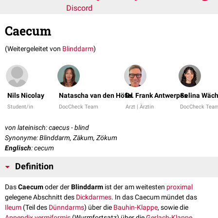
Discord
Caecum
(Weitergeleitet von
Blinddarm
)
Nils Nicolay
Natascha van den Höfel
Dr. Frank Antwerpes
Selina Wäch
Student/in
DocCheck Team
Arzt | Ärztin
DocCheck Tea
von lateinisch: caecus - blind
Synonyme: Blinddarm, Zäkum, Zökum
Englisch
: cecum
Definition
Das
Caecum
oder der
Blinddarm
ist der am weitesten
proximal
gelegene Abschnitt des
Dickdarmes
. In das Caecum mündet das
Ileum
(Teil des
Dünndarms
) über die
Bauhin-Klappe
, sowie die
Appendix vermiformis
(Wurmfortsatz) über die
Gerlach-Klappe
.