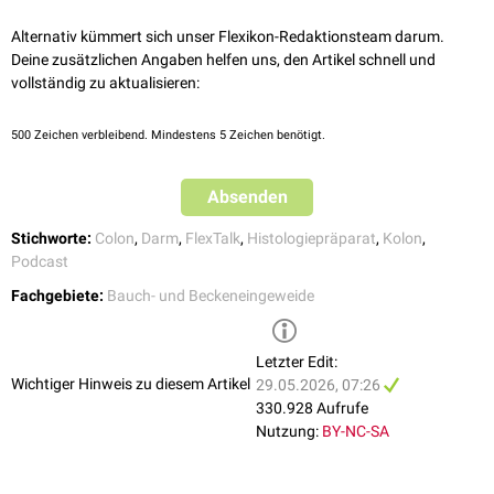
Lymphfollikel
.
Peritonealverhältnisse
FlexTalk – Abfahrt durch den
Alternativ kümmert sich unser Flexikon-Redaktionsteam darum.
In der Regel liegt das Caecum
intraperitoneal
, allerdings sind die
Dickdarm
Deine zusätzlichen Angaben helfen uns, den Artikel schnell und
Peritonealverhältnisse variabel. Man unterscheidet:
vollständig zu aktualisieren:
Caecum fixum
: Das Caecum liegt sekundär
retroperitoneal
Caecum mobile
: Das Caecum besitzt ein schwach ausgebildetes
500
Zeichen verbleibend. Mindestens 5 Zeichen benötigt.
Mesenterium
(
Mesocaecum
), womit eine starke Beweglichkeit mit
Neigung zur
Obstipation
einhergeht.
Caecum liberum
: Ein Mesocaecum ist vollständig ausgebildet, das
Absenden
Caecum liegt intraperitoneal.
Stichworte:
Colon
,
Darm
,
FlexTalk
,
Histologiepräparat
,
Kolon
,
Arterielle Versorgung
Podcast
Die arterielle Versorgung des Caecums erfolgt über
Arteria caecalis
Fachgebiete:
Bauch- und Beckeneingeweide
anterior
und die
Arteria caecalis posterior
aus der
Arteria ileocolica
.
Letzter Edit:
Wichtiger Hinweis zu diesem Artikel
29.05.2026, 07:26
330.928 Aufrufe
Histologisches Präparat des Caecums, HE-Färbung
Nutzung:
BY-NC-SA