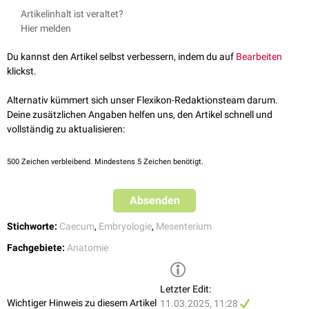
Je nach Ausprägung des Mesocaecums unterscheidet man:
Artikelinhalt ist veraltet?
Caecum fixum: sekundär
retroperitoneale
Lage
Hier melden
Caecum mobile: schwach ausgeprägtes Mesenterium, dadurch
starke Beweglichkeit des Caecums
Du kannst den Artikel selbst verbessern, indem du auf
Bearbeiten
Caecum liberum: vollständig ausgeprägtes Mesocaecum,
klickst.
intraperitoneale
Lage
Alternativ kümmert sich unser Flexikon-Redaktionsteam darum.
Deine zusätzlichen Angaben helfen uns, den Artikel schnell und
vollständig zu aktualisieren:
500
Zeichen verbleibend. Mindestens 5 Zeichen benötigt.
Absenden
Stichworte:
Caecum
,
Embryologie
,
Mesenterium
Fachgebiete:
Anatomie
Letzter Edit:
Wichtiger Hinweis zu diesem Artikel
11.03.2025, 11:28