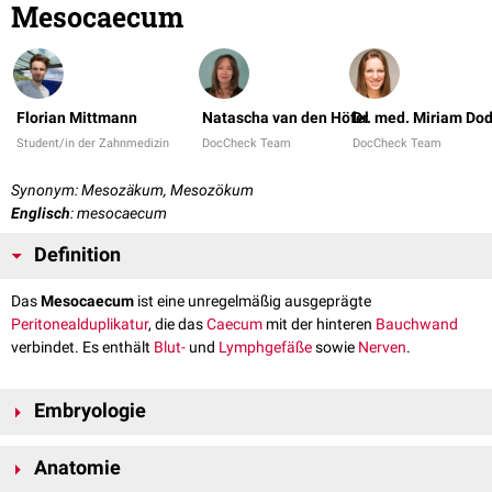
Mesocaecum
Florian Mittmann
Natascha van den Höfel
Dr. med. Miriam Do
Student/in der Zahnmedizin
DocCheck Team
DocCheck Team
Synonym: Mesozäkum, Mesozökum
Englisch
: mesocaecum
Definition
Das
Mesocaecum
ist eine unregelmäßig ausgeprägte
Peritonealduplikatur
, die das
Caecum
mit der hinteren
Bauchwand
verbindet. Es enthält
Blut-
und
Lymphgefäße
sowie
Nerven
.
Embryologie
Das Mesocaecum entwickelt sich aus dem dorsalen
Mesenterium
. Es
Anatomie
kann mit der hinteren Bauchwand verschmelzen oder erhalten bleiben.