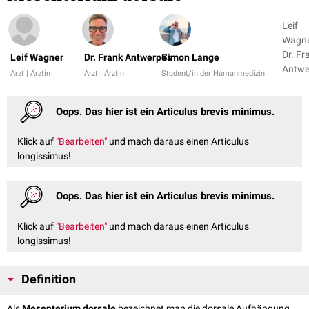
Leif
Wagne
Dr. Fr
Leif Wagner
Dr. Frank Antwerpes
Simon Lange
Antwe
Arzt | Ärztin
Arzt | Ärztin
Student/in der Humanmedizin
+ 1
Oops. Das hier ist ein Articulus brevis minimus.
Klick auf
"Bearbeiten"
und mach daraus einen Articulus
longissimus!
Oops. Das hier ist ein Articulus brevis minimus.
Klick auf
"Bearbeiten"
und mach daraus einen Articulus
longissimus!
Definition
Als
Mesenterium dorsale
bezeichnet man die dorsale Aufhängung