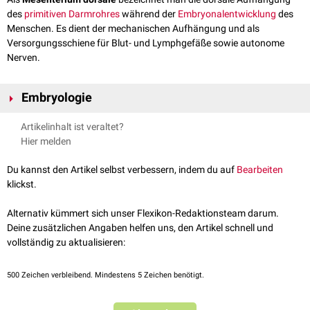
des
primitiven Darmrohres
während der
Embryonalentwicklung
des
Menschen. Es dient der mechanischen Aufhängung und als
Versorgungsschiene für Blut- und Lymphgefäße sowie autonome
Nerven.
Embryologie
Das Mesenterium dorsale entwickelt sich im Rahmen der
lateralen
Artikelinhalt ist veraltet?
Abfaltung
in der vierten
Entwicklungswoche
aus dem viszeralen
Hier melden
Mesoderm
.
Du kannst den Artikel selbst verbessern, indem du auf
Bearbeiten
klickst.
Alternativ kümmert sich unser Flexikon-Redaktionsteam darum.
Deine zusätzlichen Angaben helfen uns, den Artikel schnell und
vollständig zu aktualisieren:
500
Zeichen verbleibend. Mindestens 5 Zeichen benötigt.