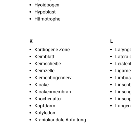
Hyoidbogen
Hypoblast
Hämotrophe
K
L
Kardiogene Zone
Laryng
Keimblatt
Lateral
Keimscheibe
Leisten
Keimzelle
Ligame
Kiemenbogennerv
Limbus 
Kloake
Linsen
Kloakenmembran
Linsen
Knochenalter
Linsen
Kopfdarm
Lungen
Kotyledon
Kraniokaudale Abfaltung