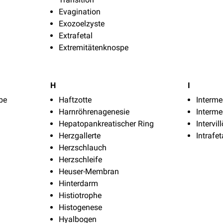
Evagination
Exozoelzyste
Extrafetal
Extremitätenknospe
H
I
be
Haftzotte
Interm
Harnröhrenagenesie
Interme
Hepatopankreatischer Ring
Intervi
Herzgallerte
Intrafet
Herzschlauch
Herzschleife
Heuser-Membran
Hinterdarm
Histiotrophe
Histogenese
Hyalbogen