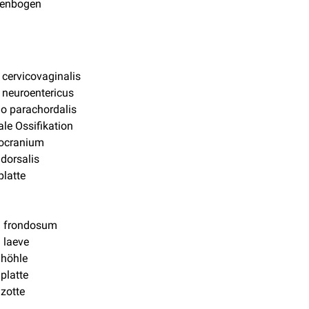
menbogen
 cervicovaginalis
 neuroentericus
go parachordalis
le Ossifikation
ocranium
dorsalis
latte
n
n
n frondosum
 laeve
nhöhle
platte
zotte
m