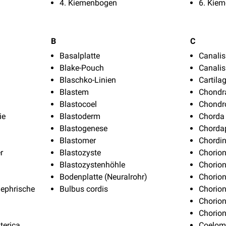
4. Kiemenbogen
6. Kie
B
C
Basalplatte
Canalis
Blake-Pouch
Canalis
Blaschko-Linien
Cartila
Blastem
Chondra
Blastocoel
Chondr
ie
Blastoderm
Chorda 
Blastogenese
Chordap
Blastomer
Chordi
r
Blastozyste
Chorio
Blastozystenhöhle
Chorio
Bodenplatte (Neuralrohr)
Chorion
ephrische
Bulbus cordis
Chorio
Chorion
Chorion
terica
Coelo