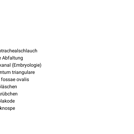
otrachealschlauch
e Abfaltung
kanal (Embryologie)
ntum triangulare
fossae ovalis
bläschen
grübchen
plakode
knospe