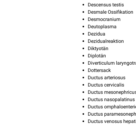
Descensus testis
Desmale Ossifikation
Desmocranium
Deutoplasma
Dezidua
Dezidualreaktion
Diktyotän
Diplotän
Diverticulum laryngot
Dottersack
Ductus arteriosus
Ductus cervicalis
Ductus mesonephricu
Ductus nasopalatinus
Ductus omphaloenteri
Ductus paramesoneph
Ductus venosus hepat