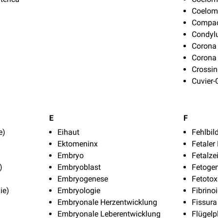
Coelom
Compac
Condylu
Corona 
Corona 
Crossin
Cuvier
E
F
e)
Eihaut
Fehlbi
Ektomeninx
Fetaler
Embryo
Fetalzei
)
Embryoblast
Fetoge
Embryogenese
Fetotox
ie)
Embryologie
Fibrino
Embryonale Herzentwicklung
Fissura
Embryonale Leberentwicklung
Flügelp