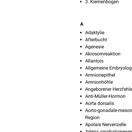
3. Kiemenbogen
A
Adaktylie
Afterbucht
Agenesie
Akrosomreaktion
Allantois
Allgemeine Embryolog
Amnionepithel
Amnionhöhle
Angeborener Herzfehle
Anti-Müller-Hormon
Aorta dorsalis
Aorto-gonadale-meson
Region
Apolare Nervenzelle
Arteria omphalomesen