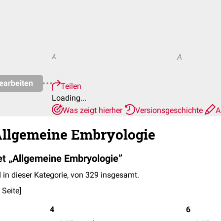
A
A
earbeiten
Teilen
Loading...
Was zeigt hierher
Versionsgeschichte
A
Allgemeine Embryologie
et „Allgemeine Embryologie”
 in dieser Kategorie, von 329 insgesamt.
 Seite
]
4
6