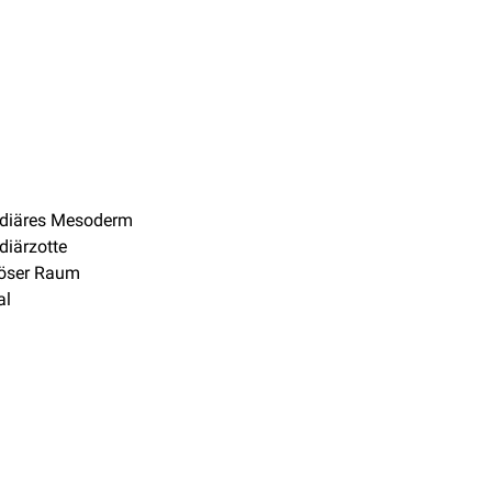
ediäres Mesoderm
diärzotte
llöser Raum
al