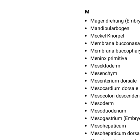
M
Magendrehung (Embry
Mandibularbogen
Meckel-Knorpel
Membrana bucconasal
Membrana buccophar
Meninx primitiva
Mesektoderm
Mesenchym
Mesenterium dorsale
Mesocardium dorsale
Mesocolon descenden
Mesoderm
Mesoduodenum
Mesogastrium (Embryo
Mesohepaticum
Mesohepaticum dorsa