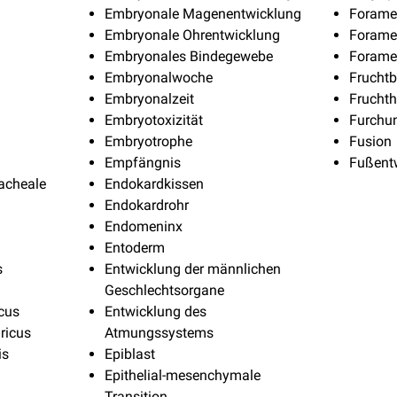
Embryonale Magenentwicklung
Foramen
Embryonale Ohrentwicklung
Foramen
Embryonales Bindegewebe
Forame
Embryonalwoche
Fruchtb
Embryonalzeit
Fruchth
Embryotoxizität
Furchu
Embryotrophe
Fusion
Empfängnis
Fußent
racheale
Endokardkissen
Endokardrohr
Endomeninx
Entoderm
s
Entwicklung der männlichen
Geschlechtsorgane
cus
Entwicklung des
ricus
Atmungssystems
is
Epiblast
Epithelial-mesenchymale
Transition