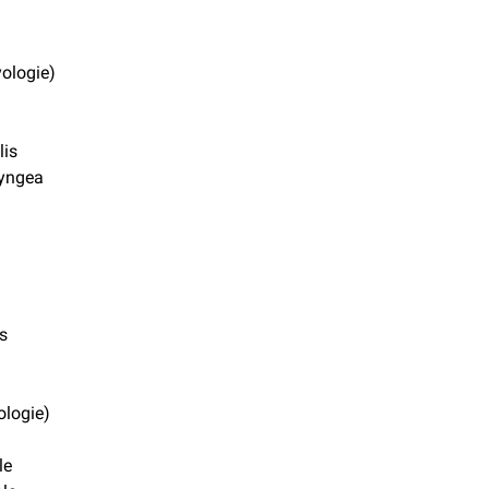
ologie)
is
yngea
s
logie)
le