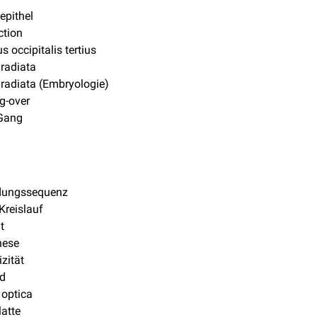
epithel
tion
s occipitalis tertius
radiata
radiata (Embryologie)
g-over
-Gang
ldungssequenz
 Kreislauf
t
nese
izität
id
 optica
latte