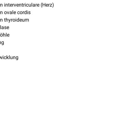
 interventriculare (Herz)
 ovale cordis
n thyroideum
lase
öhle
ng
wicklung