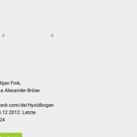
A
A
ijan Fink,
a Alexander Bröse
ccheck.com/de/Hyoidbogen
.12.2012. Letzte
024