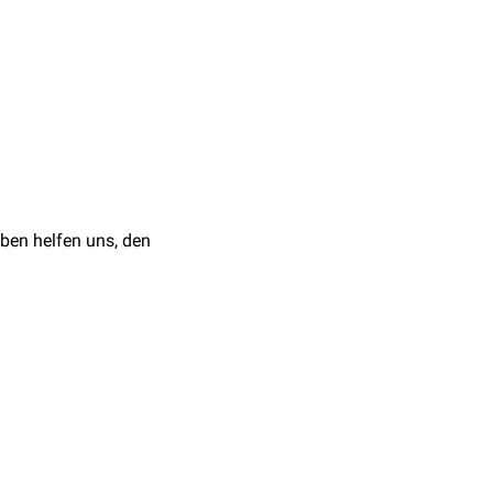
lateralen
Kopf-
lanlage
, sowie einen
oidbogens wird auch als
ben helfen uns, den