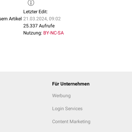
enbogenarterie des Hyoidbogens wird in der Literatur widersprü
omplett zurückbilden oder zur
Arteria stapedia
,
Arteria hyaloidea
o
Letzter Edit:
sem Artikel
21.03.2024, 09:02
25.337 Aufrufe
Nutzung:
BY-NC-SA
Für Unternehmen
Werbung
Login Services
Content Marketing