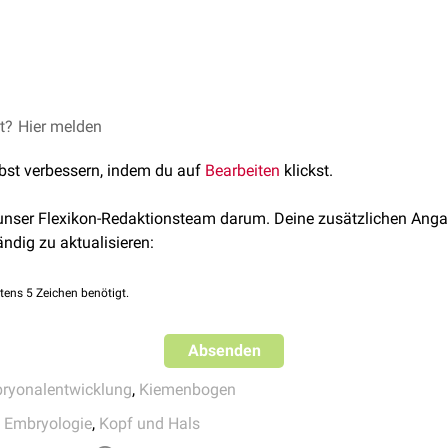
twa in der 4. bis 5. Woche der Embryonalentwicklung, im
ventro
lle Kiemenbögen enthält auch er eine
Knorpelanlage
, eine
Muske
ennerv
und eine
Kiemenbogenarterie
. Die Knorpelanlage des Hy
idbogens entwickeln sich folgende Strukturen:
et?
Hier melden
net.
lbst verbessern, indem du auf
Bearbeiten
klickst.
l)
eus
des
Os temporale
 unser Flexikon-Redaktionsteam darum. Deine zusätzlichen Anga
ohyoideum
ändig zu aktualisieren:
orpus ossis hyoidei
tens 5 Zeichen benötigt.
atur
icus
, Venter posterior
oideus
Absenden
us
ryonalentwicklung
,
Kiemenbogen
I)
 Embryologie
,
Kopf und Hals