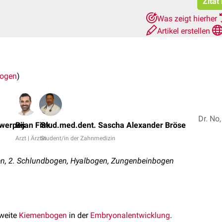
Zitat
Was zeigt hierher
Artikel erstellen
bogen
)
twerpes
Bijan Fink
Stud.med.dent. Sascha Alexander Bröse
Arzt | Ärztin
Student/in der Zahnmedizin
n, 2. Schlundbogen, Hyalbogen, Zungenbeinbogen
zweite
Kiemenbogen
in der
Embryonalentwicklung
.