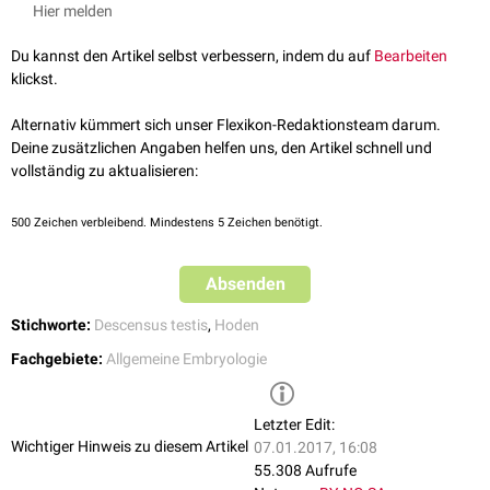
vaginalis peritonei
und entwickelt sich zu den beiden Bändern innerhalb
Hier melden
des Skrotum (
Ligamentum testis proprium
und
Ligamentum caudae
epididymidis
).
Du kannst den Artikel selbst verbessern, indem du auf
Bearbeiten
klickst.
Alternativ kümmert sich unser Flexikon-Redaktionsteam darum.
Deine zusätzlichen Angaben helfen uns, den Artikel schnell und
vollständig zu aktualisieren:
500
Zeichen verbleibend. Mindestens 5 Zeichen benötigt.
Absenden
Stichworte:
Descensus testis
,
Hoden
Fachgebiete:
Allgemeine Embryologie
Letzter Edit:
Wichtiger Hinweis zu diesem Artikel
07.01.2017, 16:08
55.308 Aufrufe