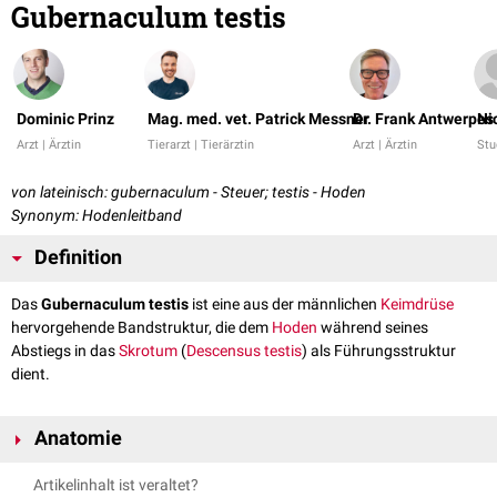
Gubernaculum testis
Dominic Prinz
Mag. med. vet. Patrick Messner
Dr. Frank Antwerpes
Ni
Arzt | Ärztin
Tierarzt | Tierärztin
Arzt | Ärztin
Stu
von lateinisch: gubernaculum - Steuer; testis - Hoden
Synonym: Hodenleitband
Definition
Das
Gubernaculum testis
ist eine aus der männlichen
Keimdrüse
hervorgehende Bandstruktur, die dem
Hoden
während seines
Abstiegs in das
Skrotum
(
Descensus testis
) als Führungsstruktur
dient.
Anatomie
Das Gubernaculum testis verläuft von der Keimdrüse in den
Processus
Artikelinhalt ist veraltet?