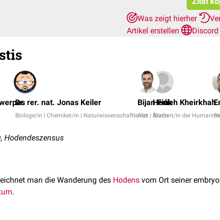
Zitat k
Was zeigt hierher
Ve
Artikel erstellen
Discord
stis
twerpes
Dr. rer. nat. Jonas Keiler
Bijan Fink
Hedieh Kheirkhah
E
Biologe/in | Chemiker/in | Naturwissenschaftler/in
Arzt | Ärztin
Student/in der Humanme
St
g, Hodendeszensus
eichnet man die Wanderung des
Hodens
vom Ort seiner embryo
tum
.