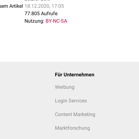
sem Artikel
18.12.2020, 17:05
en Descensus liegt der Hoden im
Skrotum
(Hodensack), kaudal 
77.805 Aufrufe
 der Hodenhülle verwachsen. Eine fehlende Verbindung durch 
Nutzung:
BY-NC-SA
eit des Hodens, was die Entstehung einer
Hodentorsion
begünst
Für Unternehmen
Werbung
Login Services
Content Marketing
Marktforschung