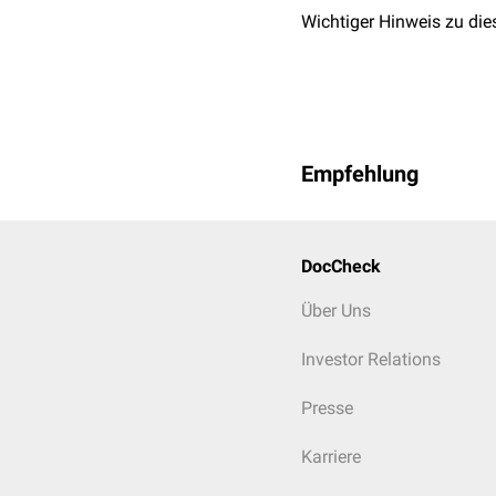
Wichtiger Hinweis zu die
Am Ende des erfolgreich
Gubernaculum testis mit
eine abnorme Beweglichk
Empfehlung
DocCheck
Über Uns
Investor Relations
Presse
Karriere