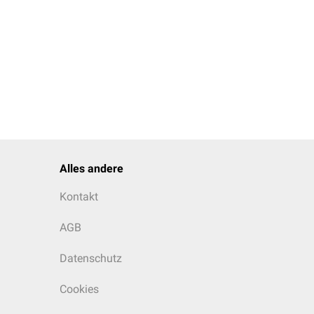
über das Residuum des
das Gubernaculum erzeugt
igt.
Alles andere
Kontakt
AGB
Datenschutz
Cookies