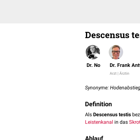
Descensus te
Dr. No
Dr. Frank An
Arzt | Ärztin
Synonyme: Hodenabstie
Definition
Als
Descensus testis
bez
Leistenkanal
in das
Skro
Ablauf