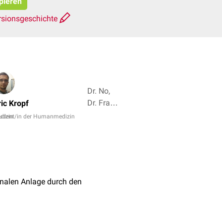
opieren
rsionsgeschichte
Dr. No,
Dr. Frank
ric Kropf
Antwerpes
dizin
udent/in der Humanmedizin
+ 5
nalen Anlage durch den