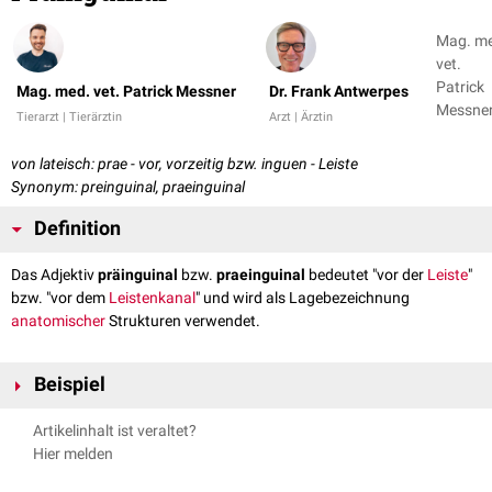
Mag. m
vet.
Patrick
Mag. med. vet. Patrick Messner
Dr. Frank Antwerpes
Messner
Tierarzt | Tierärztin
Arzt | Ärztin
Dr. Fran
Antwer
von lateisch: prae - vor, vorzeitig bzw. inguen - Leiste
Synonym: preinguinal, praeinguinal
Definition
Das Adjektiv
präinguinal
bzw.
praeinguinal
bedeutet "vor der
Leiste
"
bzw. "vor dem
Leistenkanal
" und wird als Lagebezeichnung
anatomischer
Strukturen verwendet.
Beispiel
Lage des
Hodens
während des
Descensus testis
, der vor dem
Artikelinhalt ist veraltet?
Durchtritt durch den Leistenkanal präinguinal zu liegen kommt
Hier melden