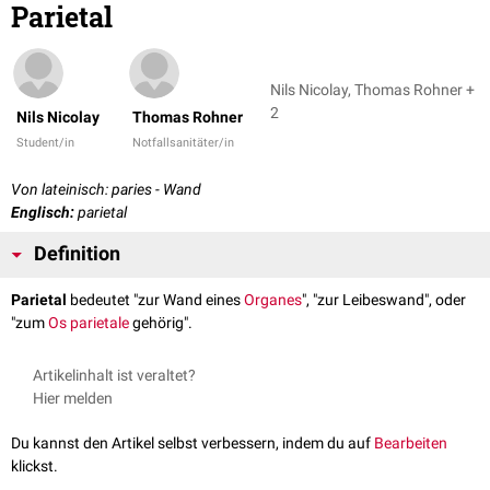
Parietal
Nils Nicolay, Thomas Rohner +
2
Nils Nicolay
Thomas Rohner
Student/in
Notfallsanitäter/in
Von lateinisch: paries - Wand
Englisch:
parietal
Definition
Parietal
bedeutet "zur Wand eines
Organes
", "zur Leibeswand", oder
"zum
Os parietale
gehörig".
Artikelinhalt ist veraltet?
Hier melden
Du kannst den Artikel selbst verbessern, indem du auf
Bearbeiten
klickst.