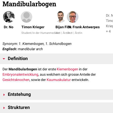
Mandibularbogen
Dr. 
Tim
Krie
Dr. No
Timon Krieger
Bijan Fink
Dr. Frank Antwerpes
+ 4
Student/in der Humanmedizin
Arzt | Ärztin
Arzt | Ärztin
Synonym: 1. Kiemenbogen, 1. Schlundbogen
Englisch:
mandibular arch
Definition
Der
Mandibularbogen
ist der erste
Kiemenbogen
in der
Embryonalentwicklung
, aus welchem sich grosse Anteile der
Gesichtsknochen
, sowie der
Kaumuskulatur
entwickeln.
Entstehung
Der Mandibularbogen entsteht etwa in der 4. bis 5. Woche der
Strukturen
Embryonalentwicklung, im
ventrolateralen
Kopf-Nackenbereich. So wie