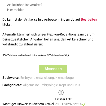
alle Kiemenbögen enthält auch er eine
Knorpelanlage
, eine
Aus den Anlagen des Mandibularbogens entwickeln sich u.a. folgende
Artikelinhalt ist veraltet?
Muskelanlage
, sowie einen begleitenden
Kiemenbogennerv
und eine
Strukturen:
Hier melden
Kiemenbogenarterie
. Die Knorpelanlage des Mandibularbogens wird
Meckel-Knorpel
auch als
Meckel-Knorpel
bezeichnet. Sie dient als Schablone für die
Malleus
(Hammer)
Du kannst den Artikel selbst verbessern, indem du auf
Bearbeiten
spätere
desmale Ossifikation
der
Mandibula
.
Incus
(Amboss)
klickst.
Mandibula
Maxilla
Alternativ kümmert sich unser Flexikon-Redaktionsteam darum.
Os palatinum
Deine zusätzlichen Angaben helfen uns, den Artikel schnell und
Ligamentum sphenomandibulare
vollständig zu aktualisieren:
Muskelanlagen
Kaumuskulatur
500
Zeichen verbleibend. Mindestens 5 Zeichen benötigt.
Musculus digastricus
, Venter anterior
Musculus mylohyoideus
Absenden
Musculus tensor veli palatini
Musculus tensor tympani
Stichworte:
Embryonalentwicklung
,
Kiemenbogen
Nerven
Nervus mandibularis
(V
)
Fachgebiete:
Allgemeine Embryologie
,
Kopf und Hals
3
Die Kiemenbogenarterie des Mandibularbogens wird komplett
zurückgebildet. Teilweise soll sie jedoch zur Bildung der
Arteria carotis
Letzter Edit:
externa
und der
Arteria maxillaris
beitragen. Aus der angrenzenden 1.
Wichtiger Hinweis zu diesem Artikel
28.01.2026, 22:14
Schlundtasche
entwickelt sich die schließlich die
Paukenhöhle
, sowie die