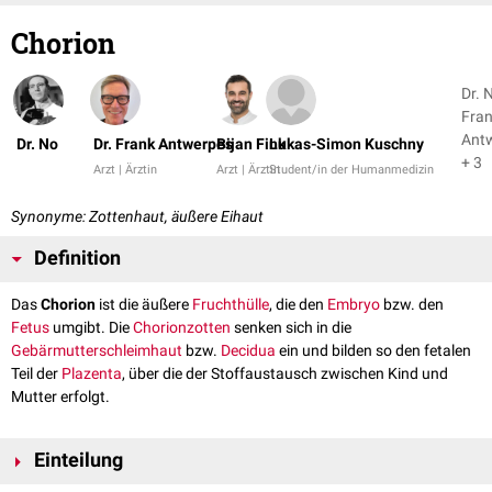
Chorion
Dr. N
Fra
Ant
Dr. No
Dr. Frank Antwerpes
Bijan Fink
Lukas-Simon Kuschny
+ 3
Arzt | Ärztin
Arzt | Ärztin
Student/in der Humanmedizin
Synonyme: Zottenhaut, äußere Eihaut
Definition
Das
Chorion
ist die äußere
Fruchthülle
, die den
Embryo
bzw. den
Fetus
umgibt. Die
Chorionzotten
senken sich in die
Gebärmutterschleimhaut
bzw.
Decidua
ein und bilden so den fetalen
Teil der
Plazenta
, über die der Stoffaustausch zwischen Kind und
Mutter erfolgt.
Einteilung