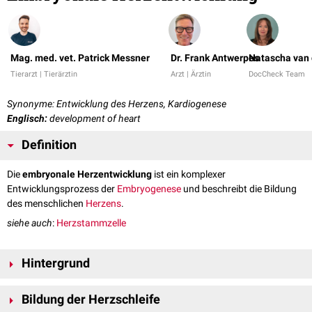
Mag. med. vet. Patrick Messner
Dr. Frank Antwerpes
Natascha van 
Tierarzt | Tierärztin
Arzt | Ärztin
DocCheck Team
Synonyme: Entwicklung des Herzens, Kardiogenese
Englisch:
development of heart
Definition
Die
embryonale Herzentwicklung
ist ein komplexer
Entwicklungsprozess der
Embryogenese
und beschreibt die Bildung
des menschlichen
Herzens
.
siehe auch
:
Herzstammzelle
Hintergrund
Im Laufe der Entwicklung ist das
Herz-Kreislauf-System
das erste
Bildung der Herzschleife
funktionsfähige System des
Embryos
, das bereits ab der 3.