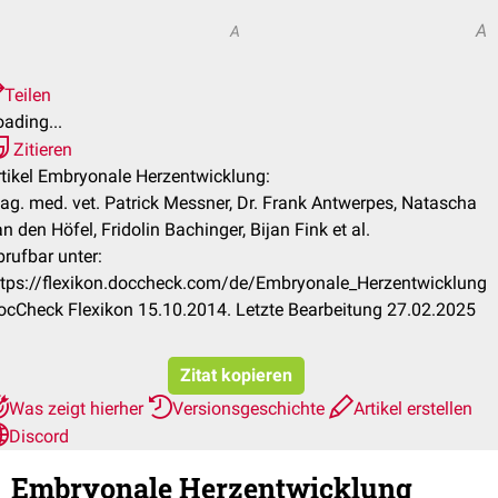
A
A
Teilen
ading...
Zitieren
rtikel Embryonale Herzentwicklung:
ag. med. vet. Patrick Messner, Dr. Frank Antwerpes, Natascha
n den Höfel, Fridolin Bachinger, Bijan Fink et al.
brufbar unter:
ttps://flexikon.doccheck.com/de/Embryonale_Herzentwicklung
ocCheck Flexikon 15.10.2014. Letzte Bearbeitung 27.02.2025
Zitat kopieren
Was zeigt hierher
Versionsgeschichte
Artikel erstellen
Discord
Embryonale Herzentwicklung