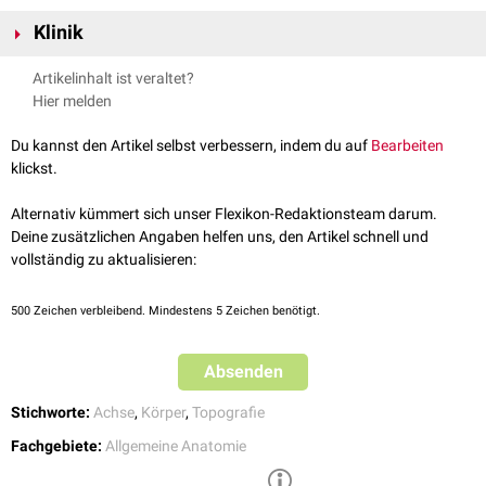
Es gibt unendlich viele, parallel zueinander liegende Sagittalebenen. Die
Klinik
mediane
Sagittalebene oder einfach "
Medianebene
" ist ein Sonderfall: Sie
teilt den Körper in zwei symmetrische Hälften und wird deshalb auch
In der
bildgebenden Diagnostik
spielen sogenannte
Sagittalschnitte
, also
Artikelinhalt ist veraltet?
"Symmetrieebene" genannt.
Bilder in einer Sagittalebene, eine wichtige Rolle. Der Sagittalschnitt wird
Hier melden
Die Sagittalebene steht senkrecht auf der
Frontalebene
und der
z.B. in der
Computertomografie
zur Darstellung der
Wirbelsäule
Transversalebene
.
verwendet oder in der
sonografischen
Pränataldiagnostik
zur Messung
Du kannst den Artikel selbst verbessern, indem du auf
Bearbeiten
der
Nackentransparenz
.
klickst.
Alternativ kümmert sich unser Flexikon-Redaktionsteam darum.
Deine zusätzlichen Angaben helfen uns, den Artikel schnell und
vollständig zu aktualisieren:
500
Zeichen verbleibend. Mindestens 5 Zeichen benötigt.
Absenden
Stichworte:
Achse
,
Körper
,
Topografie
Fachgebiete:
Allgemeine Anatomie