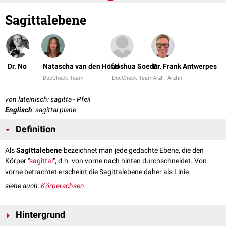
Sagittalebene
Dr. No
Natascha van den Höfel
Joshua Soeder
Dr. Frank Antwerpes
DocCheck Team
DocCheck Team
Arzt | Ärztin
von lateinisch: sagitta - Pfeil
Englisch
: sagittal plane
Definition
Als
Sagittalebene
bezeichnet man jede gedachte Ebene, die den
Körper "
sagittal
", d.h. von vorne nach hinten durchschneidet. Von
vorne betrachtet erscheint die Sagittalebene daher als Linie.
siehe auch:
Körperachsen
Hintergrund