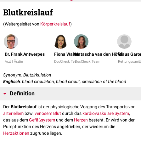
Blutkreislauf
(Weitergeleitet von
Körperkreislauf
)
Dr. Frank Antwerpes
Fiona Walter
Natascha van den Höfel
Claus Garo
Arzt | Ärztin
DocCheck Team
DocCheck Team
Rettungssanitä
Synonym: Blutzirkulation
Englisch
: blood circulation, blood circuit, circulation of the blood
Definition
Der
Blutkreislauf
ist der physiologische Vorgang des Transports von
arteriellem
bzw.
venösem
Blut
durch das
kardiovaskuläre System
,
das aus dem
Gefäßsystem
und dem
Herzen
besteht. Er wird von der
Pumpfunktion des Herzens angetrieben, der wiederum die
Herzaktionen
zugrunde liegen.