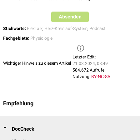
Weitere Einteilungen
Absenden
Darüber hinaus kann man den Blutkreislauf nach dem Kaliber der
Blutgefäße, die das Blut durchströmt, unterteilen in:
Stichworte:
FlexTalk
,
Herz-Kreislauf-System
,
Podcast
Mikrozirkulation
Fachgebiete:
Physiologie
Makrozirkulation
Letzter Edit:
Wichtiger Hinweis zu diesem Artikel
21.03.2024, 08:49
584.672 Aufrufe
Nutzung:
BY-NC-SA
Empfehlung
DocCheck