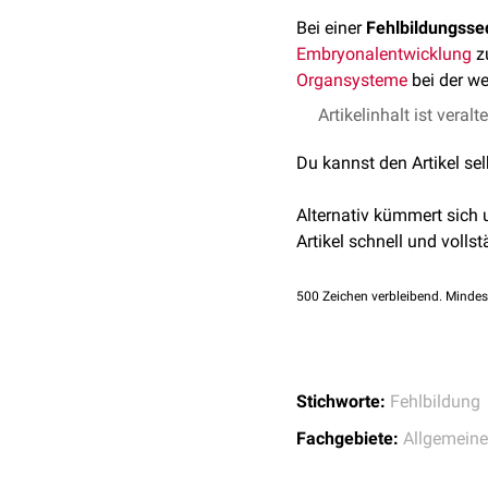
Bei einer
Fehlbildungss
Embryonalentwicklung
z
Organsysteme
bei der we
Artikelinhalt ist veralt
Du kannst den Artikel se
Alternativ kümmert sich
Artikel schnell und vollst
500
Zeichen verbleibend. Mindes
Stichworte:
Fehlbildung
Fachgebiete:
Allgemeine