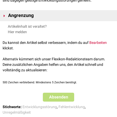
sind dagegen geistige Entwicklungsstörungen gemeint.
Angrenzung
Anomalien als eher geringgradige Entwicklungsunregelmäßigkeiten sind
Artikelinhalt ist veraltet?
abzugrenzen von höhergradigen
Fehlbildungen
.
Hier melden
Du kannst den Artikel selbst verbessern, indem du auf
Bearbeiten
klickst.
Alternativ kümmert sich unser Flexikon-Redaktionsteam darum.
Deine zusätzlichen Angaben helfen uns, den Artikel schnell und
vollständig zu aktualisieren:
500
Zeichen verbleibend. Mindestens 5 Zeichen benötigt.
Absenden
Stichworte:
Entwicklungsstörung
,
Fehlentwicklung
,
Unregelmäßigkeit