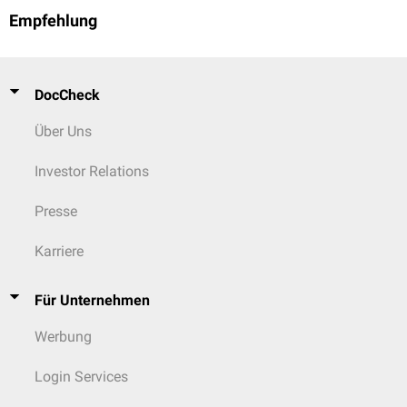
Empfehlung
DocCheck
Über Uns
Investor Relations
Presse
Karriere
Für Unternehmen
Werbung
Login Services