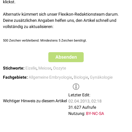
klickst.
vorzubereiten.
Oozyten, die nicht reaktiviert werden, können Jahrzehnte im Diktyotän
Alternativ kümmert sich unser Flexikon-Redaktionsteam darum.
verharren, bevor die Meiose wieder aufgenommen wird.
Deine zusätzlichen Angaben helfen uns, den Artikel schnell und
vollständig zu aktualisieren:
500
Zeichen verbleibend. Mindestens 5 Zeichen benötigt.
Absenden
Stichworte:
Eizelle
,
Meiose
,
Oozyte
Fachgebiete:
Allgemeine Embryologie
,
Biologie
,
Gynäkologie
Letzter Edit:
Wichtiger Hinweis zu diesem Artikel
02.04.2013, 02:18
31.627 Aufrufe
Nutzung:
BY-NC-SA