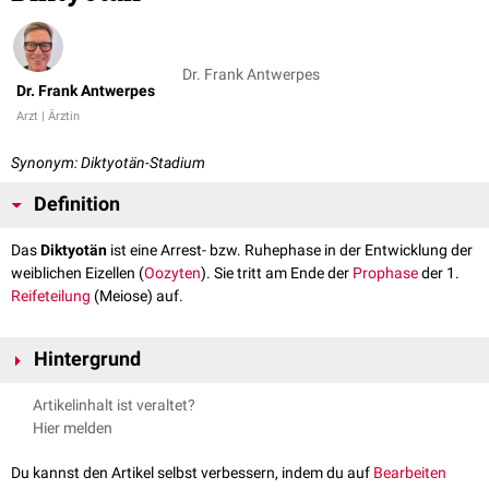
Dr. Frank Antwerpes
Dr. Frank Antwerpes
Arzt | Ärztin
Synonym: Diktyotän-Stadium
Definition
Das
Diktyotän
ist eine Arrest- bzw. Ruhephase in der Entwicklung der
weiblichen Eizellen (
Oozyten
). Sie tritt am Ende der
Prophase
der 1.
Reifeteilung
(Meiose) auf.
Hintergrund
Im Diktyotän stellen die Eizellen ihre weitere Reifung bis zum Eintritt der
Artikelinhalt ist veraltet?
Geschlechtsreife
ein. Mit Beginn der
Pubertät
werden jeden Monat 5-15
Hier melden
Primordialfollikel
und damit die in ihnen enthaltenen Eizellen reaktiviert.
Im Rahmen der
Follikelreifung
nehmen sie die Reifeteilung wieder auf und
Du kannst den Artikel selbst verbessern, indem du auf
Bearbeiten
reduzieren die Anzahl ihrer
Chromatide
, um sich für die Befruchtung