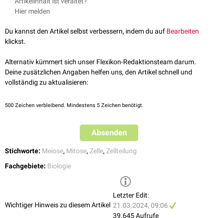
Artikelinhalt ist veraltet?
Die verdoppelten
Zentrosomen
wandern zu den entgegengesetzten
Leptotän
Hier melden
Seiten des Zellkerns, während die
Kernmembran
noch intakt ist. Sie
Zygotän
organisieren die
Teilungsspindel
, die aus
Mikrotubuli
besteht. Der
Pachytän
Du kannst den Artikel selbst verbessern, indem du auf
Bearbeiten
Spindelapparat
ist aber noch nicht ausgebildet.
Diplotän
klickst.
Diakinese
Alternativ kümmert sich unser Flexikon-Redaktionsteam darum.
Deine zusätzlichen Angaben helfen uns, den Artikel schnell und
vollständig zu aktualisieren:
500
Zeichen verbleibend. Mindestens 5 Zeichen benötigt.
Absenden
Stichworte:
Meiose
,
Mitose
,
Zelle
,
Zellteilung
Fachgebiete:
Biologie
Bei der
Oogenese
wird die Prophase I im Diplotän unterbrochen und die
Letzter Edit:
Eizellen
verbleiben bis kurz vor Beginn der
Ovulation
in einer Ruhephase,
Wichtiger Hinweis zu diesem Artikel
21.03.2024, 09:06
dem
Diktyotän
.
39.645 Aufrufe
Phasen der Mitose