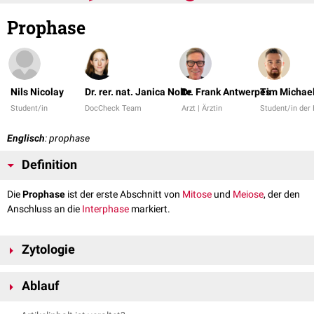
Prophase
Nils Nicolay
Dr. rer. nat. Janica Nolte
Dr. Frank Antwerpes
Tim Michael
Student/in
DocCheck Team
Arzt | Ärztin
Student/in de
Englisch
: prophase
Definition
Die
Prophase
ist der erste Abschnitt von
Mitose
und
Meiose
, der den
Anschluss an die
Interphase
markiert.
Zytologie
In der Prophase kondensiert das im
Nukleus
enthaltene
Chromatin
so
Ablauf
weit, dass der genetische Code nicht mehr ablesbar ist. Dadurch bildet
sich ein Knäuel (
Spirem
), das
lichtmikroskopisch
zu sehen ist.
Die Prophase I der Meiose wird weiter in 5 Phasen unterteilt: