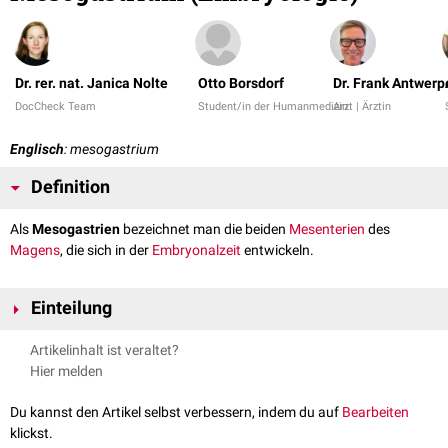
Dr. rer. nat. Janica Nolte
Otto Borsdorf
Dr. Frank Antwerp
DocCheck Team
Student/in der Humanmedizin
Arzt | Ärztin
Englisch
: mesogastrium
Definition
Als
Mesogastrien
bezeichnet man die beiden
Mesenterien
des
Magens
, die sich in der
Embryonalzeit
entwickeln.
Einteilung
Die Einteilung erfolgt basierend auf der Lage in:
Artikelinhalt ist veraltet?
Mesogastrium dorsale
Hier melden
Mesogastrium ventrale
Du kannst den Artikel selbst verbessern, indem du auf
Bearbeiten
Mesogastrium dorsale
klickst.