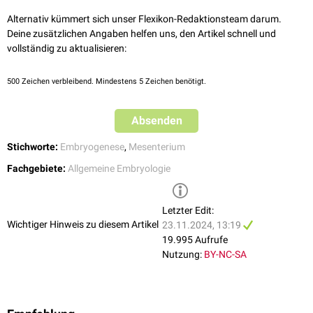
Das Mesogastrium dorsale ist das hintere der beiden Mesogastrien. In
ihm entsteht durch Mesenchymproliferation die Anlage für die
Alternativ kümmert sich unser Flexikon-Redaktionsteam darum.
Milz
. Es
entwickelt sich zum
Deine zusätzlichen Angaben helfen uns, den Artikel schnell und
Omentum majus
sowie zum
Ligamentum
gastrolienale
vollständig zu aktualisieren:
,
Ligamentum gastrocolicum
,
Ligamentum
gastrophrenicum
,
Ligamentum phrenicolienale
und
Ligamentum
phrenicocolicum
.
500
Zeichen verbleibend. Mindestens 5 Zeichen benötigt.
Mesogastrium ventrale
Absenden
Das Mesogastrium ventrale ist das vordere Mesogastrium. Aus ihm
gehen wiederum das ventrale und dorsale
Mesohepaticum
hervor, da die
Stichworte:
Embryogenese
,
Mesenterium
Zellen für die
Leberanlage
in das Mesogastrium einwachsen. Das
Mesohepaticum ventrale
wird zum
Ligamentum falciforme hepatis
, das
Fachgebiete:
Allgemeine Embryologie
Mesohepaticum dorsale
zum
Omentum minus
, mit seinen drei Anteilen,
dem
Ligamentum hepatogastricum
, dem
Ligamentum hepatoduodenale
Letzter Edit:
und dem
Ligamentum hepatooesophageale
.
Wichtiger Hinweis zu diesem Artikel
23.11.2024, 13:19
19.995 Aufrufe
Nutzung:
BY-NC-SA