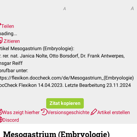
A
A
Teilen
ading...
Zitieren
rtikel Mesogastrium (Embryologie):
. rer. nat. Janica Nolte, Otto Borsdorf, Dr. Frank Antwerpes,
nsgar Reiff
brufbar unter:
ttps://flexikon.doccheck.com/de/Mesogastrium_(Embryologie)
ocCheck Flexikon 14.04.2023. Letzte Bearbeitung 23.11.2024
Zitat kopieren
Was zeigt hierher
Versionsgeschichte
Artikel erstellen
Discord
Mesogastrium (Embryologie)