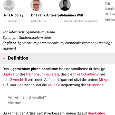
Nils
Nicola
Dr. Fr
Nils Nicolay
Dr. Frank Antwerpes
Johannes Will
Antwe
Student/in
Arzt | Ärztin
Student/in der Humanmedizin
+ 3
von lateinisch: ligamentum - Band
Synonym: Sustentaculum lienis
Englisch
: ligamentum phrenicocolicum, costocolic ligament, Hensing's
ligament
Definition
Das
Ligamentum phrenicocolicum
ist eine annähernd dreieckige
Duplikatur
des
Peritoneum viscerale
, das die
linke Colonflexur
mit
dem
Zwerchfell
verbindet. Auf dem Ligament sitzt der untere
Milzpol
auf. Das Ligament bildet die
kaudale
Begrenzung der
Milznische
.
Artikelinhalt ist veraltet?
Hier melden
Du kannst den Artikel selbst verbessern, indem du auf
Bearbeiten