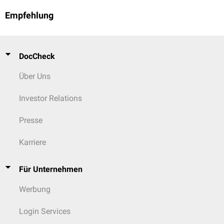
Empfehlung
DocCheck
Über Uns
Investor Relations
Presse
Karriere
Für Unternehmen
Werbung
Login Services