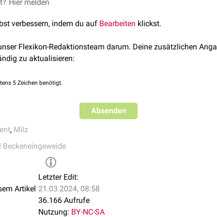
renicum ist ein Teil des
et?
Hier melden
Omentum majus
und zieht von der gr
lbst verbessern, indem du auf
Bearbeiten
klickst.
 unser Flexikon-Redaktionsteam darum. Deine zusätzlichen Anga
ändig zu aktualisieren:
tens 5 Zeichen benötigt.
Absenden
ent
,
Milz
d Beckeneingeweide
Letzter Edit:
sem Artikel
21.03.2024, 08:58
36.166 Aufrufe
Nutzung:
BY-NC-SA