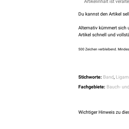
Das Ligamentum gastroph
Artikelinhalt ist veralt
Magens zum Zwerchfell.
Du kannst den Artikel se
Alternativ kümmert sich
Artikel schnell und vollst
500
Zeichen verbleibend. Mindes
Stichworte:
Band
,
Ligam
Fachgebiete:
Bauch- un
Wichtiger Hinweis zu die