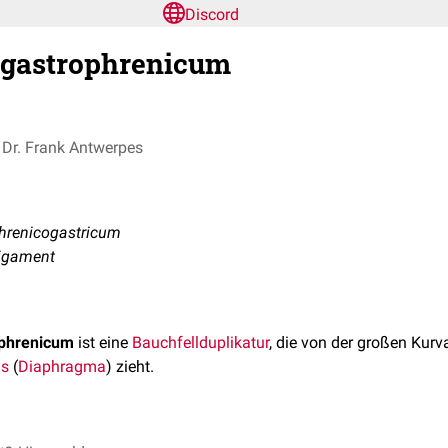
Discord
gastrophrenicum
Dr. Frank Antwerpes
hrenicogastricum
ligament
phrenicum
ist eine
Bauchfellduplikatur
, die von der großen Kurv
ls
(
Diaphragma
) zieht.