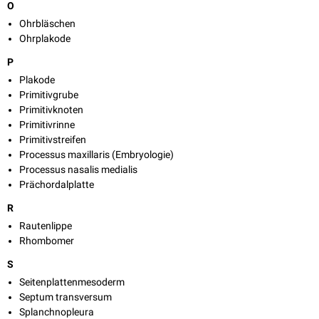
O
Ohrbläschen
Ohrplakode
P
Plakode
Primitivgrube
Primitivknoten
Primitivrinne
Primitivstreifen
Processus maxillaris (Embryologie)
Processus nasalis medialis
Prächordalplatte
R
Rautenlippe
Rhombomer
S
Seitenplattenmesoderm
Septum transversum
Splanchnopleura