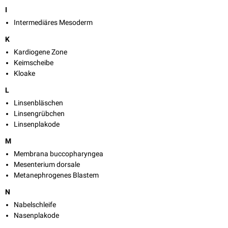
I
Intermediäres Mesoderm
K
Kardiogene Zone
Keimscheibe
Kloake
L
Linsenbläschen
Linsengrübchen
Linsenplakode
M
Membrana buccopharyngea
Mesenterium dorsale
Metanephrogenes Blastem
N
Nabelschleife
Nasenplakode