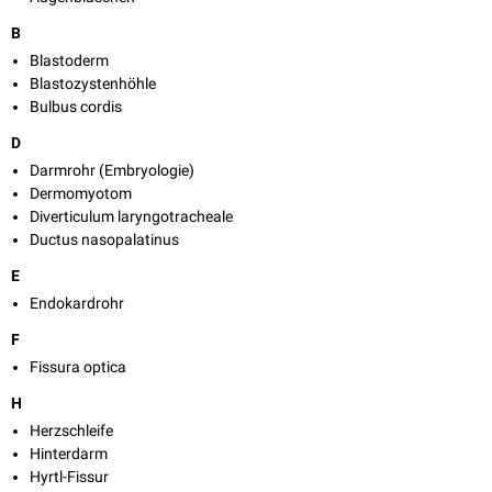
B
Blastoderm
Blastozystenhöhle
Bulbus cordis
D
Darmrohr (Embryologie)
Dermomyotom
Diverticulum laryngotracheale
Ductus nasopalatinus
E
Endokardrohr
F
Fissura optica
H
Herzschleife
Hinterdarm
Hyrtl-Fissur