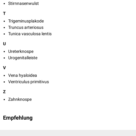
Stirnnasenwulst
T
Trigeminusplakode
Truncus arteriosus
Tunica vasculosa lentis
U
Ureterknospe
Urogenitalleiste
V
Vena hyaloidea
Ventriculus primitivus
Z
Zahnknospe
Empfehlung