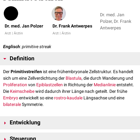
Dr. med. Jan
Polzer, Dr. Frank
Dr. med. Jan Polzer
Dr. Frank Antwerpes
Antwerpes
Arzt | Ärztin
Arzt | Ärztin
Englisch
: primitive streak
Definition
Der
Primitivstreifen
ist eine frühembryonale Zellstruktur. Es handelt
sich um eine Zellverdichtung der
Blastula
, die durch Wanderung und
Proliferation
von
Epiblastzellen
in Richtung der
Medianlinie
entsteht.
Die
Keimscheibe
wird dadurch ihrer Länge nach geteilt. Der frühe
Embryo
entwickelt so eine
rostro
-
kaudale
Längsachse und eine
bilaterale
Symmetrie.
Entwicklung
Der Primitivstreifen ist ab dem 16.-17. Tag zu erkennen und markiert den
Steuerung
Beginn der Bildung der dreiblättrigen Keimscheibe (
Gastrulation
). Er