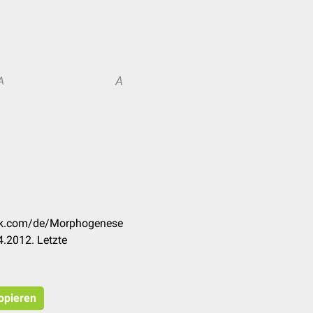
A
A
eck.com/de/Morphogenese
.2012. Letzte
kopieren