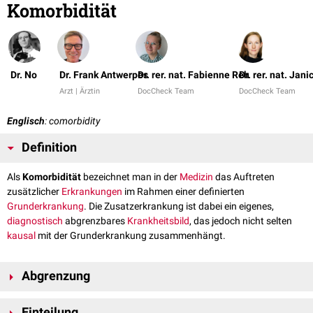
Komorbidität
Dr. No
Dr. Frank Antwerpes
Dr. rer. nat. Fabienne Reh
Dr. rer. nat. Jani
Arzt | Ärztin
DocCheck Team
DocCheck Team
Englisch
: comorbidity
Definition
Als
Komorbidität
bezeichnet man in der
Medizin
das Auftreten
zusätzlicher
Erkrankungen
im Rahmen einer definierten
Grunderkrankung
. Die Zusatzerkrankung ist dabei ein eigenes,
diagnostisch
abgrenzbares
Krankheitsbild
, das jedoch nicht selten
kausal
mit der Grunderkrankung zusammenhängt.
Abgrenzung
Komorbidität ist von
Multimorbidität
abzugrenzen. Während bei
Einteilung