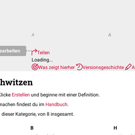
A
A
earbeiten
Teilen
Loading...
Was zeigt hierher
Versionsgeschichte
A
chwitzen
Klicke
Erstellen
und beginne mit einer Definition.
machen findest du im
Handbuch
.
 dieser Kategorie, von 8 insgesamt.
B
H