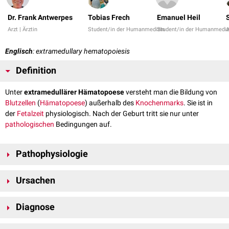
Dr. Frank Antwerpes
Tobias Frech
Emanuel Heil
Arzt | Ärztin
Student/in der Humanmedizin
Student/in der Humanmediz
A
Englisch
: extramedullary hematopoiesis
Definition
Unter
extramedullärer Hämatopoese
versteht man die Bildung von
Blutzellen
(
Hämatopoese
) außerhalb des
Knochenmarks
. Sie ist in
der
Fetalzeit
physiologisch. Nach der Geburt tritt sie nur unter
pathologischen
Bedingungen auf.
Pathophysiologie
Die extramedulläre Hämatopoese kann sich in verschiedenen Organen
Ursachen
des menschlichen Körpers abspielen, unter anderem in der
Leber
, der
Milz
und der
Haut
. Verursacht wird sie meist durch eine chronische
Myeloproliferative Erkrankungen
myeloproliferative Erkrankung oder eine direkte Schädigung des
Diagnose
Osteomyelofibrose
blutbildenden Knochenmarks (s.u.). Es handelt sich um eine
Chronische myeloische Leukämie
(CML)
Der primäre Test ist der periphere
Blutausstrich
. Man sieht ein
Verdrängung der physiologischen Hämatopoese aus ihrem normalen