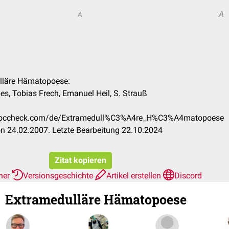
A
A
ulläre Hämatopoese:
es, Tobias Frech, Emanuel Heil, S. Strauß
n.doccheck.com/de/Extramedull%C3%A4re_H%C3%A4matopoese
n 24.02.2007. Letzte Bearbeitung 22.10.2024
Zitat kopieren
rher
Versionsgeschichte
Artikel erstellen
Discord
Extramedulläre Hämatopoese