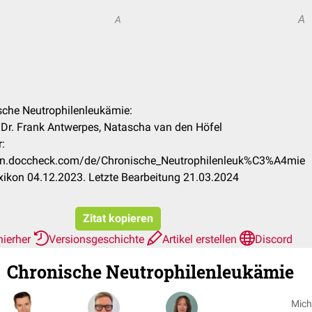
A
A
ische Neutrophilenleukämie:
 Dr. Frank Antwerpes, Natascha van den Höfel
:
ikon.doccheck.com/de/Chronische_Neutrophilenleuk%C3%A4mie
ikon 04.12.2023. Letzte Bearbeitung 21.03.2024
Zitat kopieren
hierher
Versionsgeschichte
Artikel erstellen
Discord
Chronische Neutrophilenleukämie
Mich