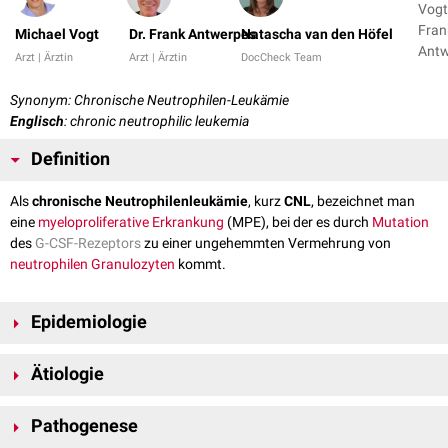
Vogt,
Fran
Michael Vogt
Dr. Frank Antwerpes
Natascha van den Höfel
Antw
Arzt | Ärztin
Arzt | Ärztin
DocCheck Team
+ 1
Synonym: Chronische Neutrophilen-Leukämie
Englisch
: chronic neutrophilic leukemia
Definition
Als
chronische Neutrophilenleukämie
, kurz
CNL
, bezeichnet man
eine
myeloproliferative Erkrankung
(MPE), bei der es durch
Mutation
des
G-CSF-Rezeptors
zu einer ungehemmten Vermehrung von
neutrophilen Granulozyten
kommt.
Epidemiologie
Es handelt sich um eine äußerst
seltene Erkrankung
. Daten aus den USA
Ätiologie
beziffern die
Inzidenz
auf einen Fall pro 10 Millionen Einwohner pro Jahr.
Der Altersgipfel liegt bei etwa 70 Jahren. Männer sind etwas häufiger
[
2
]
Die Ätiologie der Erkrankung ist bisher nicht bekannt.
[
1
]
betroffen.
Pathogenese