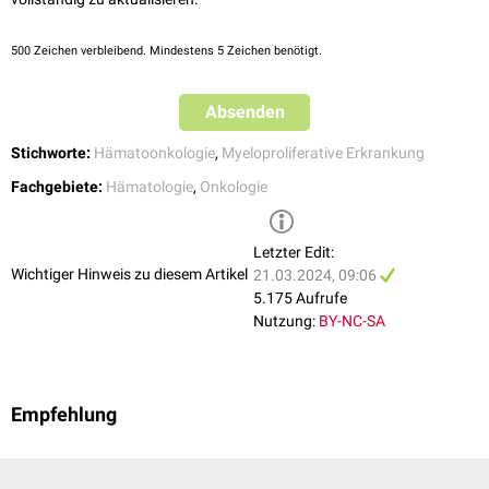
Genetik und
Nachweis einer aktivierenden
G-CSF
-
Neoplasms and Acute Leukemias: integrating morphologic, clinical,
Klink
Rezeptormutation
and genomic data
" Blood, 2022.
500
Zeichen verbleibend. Mindestens 5 Zeichen benötigt.
bei fehlendem Mutationsnachweis klinische
Kriterien (Neutrophilie über mind. 3 Monate und
Ausschluss reaktiver Ursachen,
Splenomegalie
,
Absenden
zytogenetischer
oder
molekulargenetischer
Klonalitätsnachweis bei gleichzeitiger
Stichworte:
Hämatoonkologie
,
Myeloproliferative Erkrankung
Plasmazellneoplasie)
Fachgebiete:
Hämatologie
,
Onkologie
Ausschluss
Kein Zutreffen der Diagnosekriterien für
CML
,
PV
,
anderer
ET
,
PMF
oder
MLN-TK
Letzter Edit:
Erkrankungen
Wichtiger Hinweis zu diesem Artikel
21.03.2024, 09:06
5.175 Aufrufe
Nutzung:
BY-NC-SA
Empfehlung