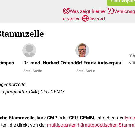
Zitat kopie
Was zeigt hierher
Versions
erstellen
Discord
Stammzelle
med
Kri
Krimpen
Dr. med. Norbert Ostendorf
Dr. Frank Antwerpes
Arzt | Ärztin
Arzt | Ärztin
genitorzelle
id progenitor, CMP, CFU-GEMM
sche Stammzelle
, kurz
CMP
oder
CFU-GEMM
, ist neben der
lymp
rten, die direkt von der
multipotenten
hämatopoetischen Stammz