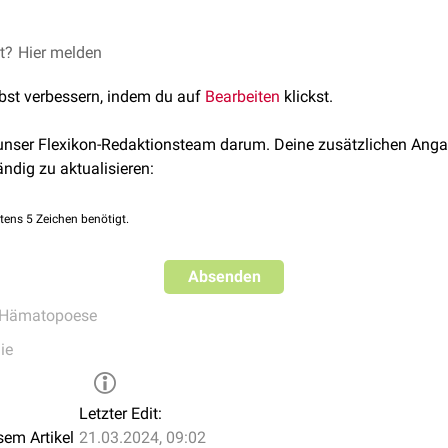
differenzieren sich zu folgenden
et?
Hier melden
koloniebildenden Einheiten
(CF
aus der
Monoblasten
und
Myeloblasten
entstehen,
lbst verbessern, indem du auf
Bearbeiten
klickst.
ch zwei weitere Stammzelllinien abspalten, nämlich
h zu
Megakaryoblasten
weiterentwickelt und
 unser Flexikon-Redaktionsteam darum. Deine zusätzlichen Anga
ch
Proerythroblasten
differenzieren
ändig zu aktualisieren:
 Proliferation von CFU-GEMM wird durch
Wachstumsfaktoren
wi
durch
IL-3
,
IL-6
,
IL-11
und den Stammzellfaktor
SCF
.
Erythropoeti
tens 5 Zeichen benötigt.
FU-E und damit die
Erythropoese
.
Absenden
Hämatopoese
ie
Letzter Edit:
sem Artikel
21.03.2024, 09:02