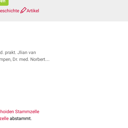
ren
geschichte
Artikel
. prakt. Jlian van
mpen, Dr. med. Norbert
Ostendorf + 1
hoiden Stammzelle
elle
abstammt.