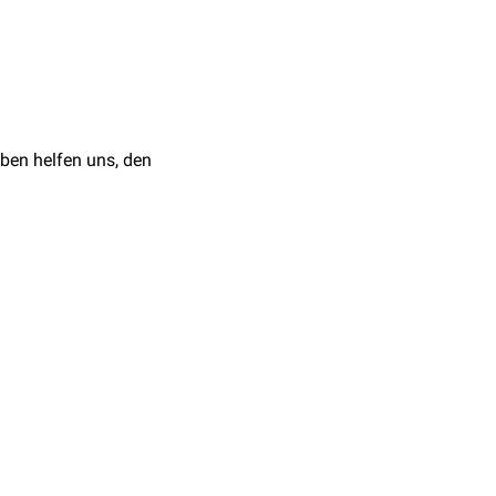
Us):
ben helfen uns, den
e
Interleukine
und
n
(EPO) aktiviert speziell