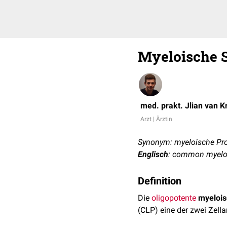
Myeloische 
med. prakt. Jlian van 
Arzt | Ärztin
Synonym: myeloische Pro
Englisch
: common myelo
Definition
Die
oligopotente
myeloi
(CLP) eine der zwei Zella