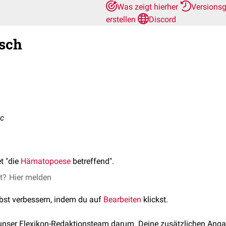
Was zeigt hierher
Versions
erstellen
Discord
sch
ic
t "die
Hämatopoese
betreffend".
et?
Hier melden
lbst verbessern, indem du auf
Bearbeiten
klickst.
 unser Flexikon-Redaktionsteam darum. Deine zusätzlichen Anga