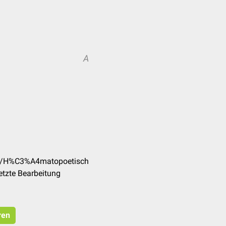
A
/de/H%C3%A4matopoetisch
etzte Bearbeitung
ren