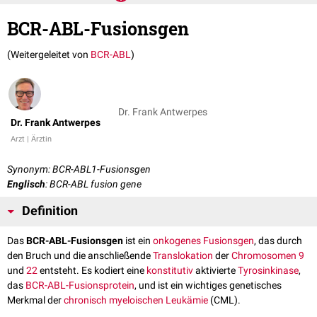
BCR-ABL-Fusionsgen
(Weitergeleitet von
BCR-ABL
)
Dr. Frank Antwerpes
Dr. Frank Antwerpes
Arzt | Ärztin
Synonym: BCR-ABL1-Fusionsgen
Englisch
: BCR-ABL fusion gene
Definition
Das
BCR-ABL-Fusionsgen
ist ein
onkogenes
Fusionsgen
, das durch
den Bruch und die anschließende
Translokation
der
Chromosomen
9
und
22
entsteht. Es kodiert eine
konstitutiv
aktivierte
Tyrosinkinase
,
das
BCR-ABL-Fusionsprotein
, und ist ein wichtiges genetisches
Merkmal der
chronisch myeloischen Leukämie
(CML).