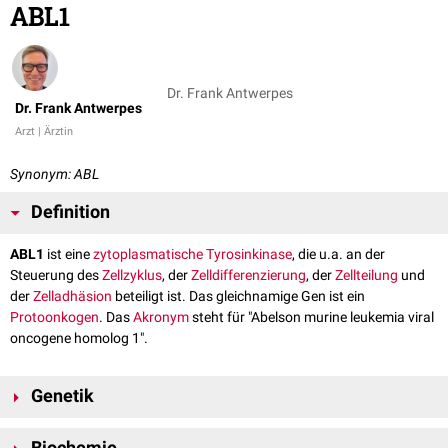
ABL1
Dr. Frank Antwerpes
Dr. Frank Antwerpes
Arzt | Ärztin
Synonym: ABL
Definition
ABL1
ist eine
zytoplasmatische
Tyrosinkinase
, die u.a. an der
Steuerung des
Zellzyklus
, der
Zelldifferenzierung
, der
Zellteilung
und
der
Zelladhäsion
beteiligt ist. Das gleichnamige Gen ist ein
Protoonkogen
. Das
Akronym
steht für "Abelson murine leukemia viral
oncogene homolog 1".
Genetik
Das ABL1-Gen ist beim Menschen auf
Chromosom 9
am
Genlokus