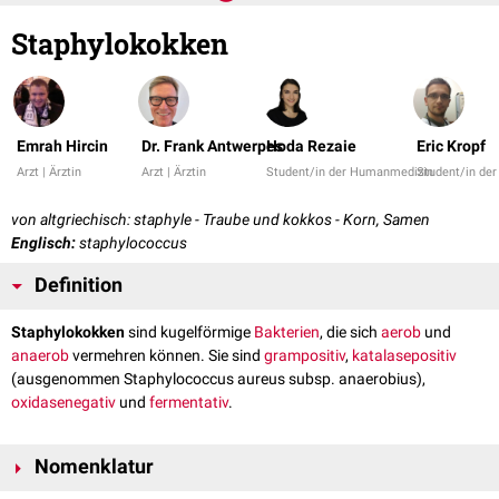
Staphylokokken
Emrah Hircin
Dr. Frank Antwerpes
Hoda Rezaie
Eric Kropf
Arzt | Ärztin
Arzt | Ärztin
Student/in der Humanmedizin
Student/in de
von altgriechisch: staphyle - Traube und kokkos - Korn, Samen
Englisch:
staphylococcus
Definition
Staphylokokken
sind kugelförmige
Bakterien
, die sich
aerob
und
anaerob
vermehren können. Sie sind
grampositiv
,
katalasepositiv
(ausgenommen Staphylococcus aureus subsp. anaerobius),
oxidasenegativ
und
fermentativ
.
Nomenklatur