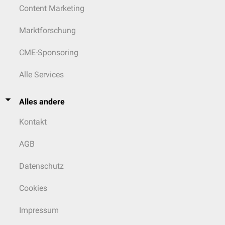
Content Marketing
S. succinus subsp.
casei
S. succinus subsp.
succinus
Marktforschung
Staphylococcus vitulinus
Staphylococcus warneri
CME-Sponsoring
Staphylococcus xylosus
Alle Services
Alles andere
Kontakt
AGB
Datenschutz
Cookies
Impressum