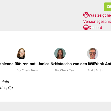
Zi
Was zeigt hi
Versionsgeschi
Discord
 Fabienne Reh
Dr. rer. nat. Janica Nolte
Natascha van den Höfel
Dr. Frank An
DocCheck Team
DocCheck Team
Arzt | Ärztin
äulnis
ries, Cp