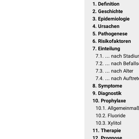
1
Definition
2
Geschichte
3
Epidemiologie
4
Ursachen
5
Pathogenese
6
Risikofaktoren
7
Einteilung
7.1
… nach Stadi
7.2
… nach Befalls
7.3
… nach Alter
7.4
… nach Auftret
8
Symptome
9
Diagnostik
10
Prophylaxe
10.1
Allgemeinma
10.2
Fluoride
10.3
Xylitol
11
Therapie
12
Prognose