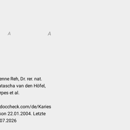
A
A
ienne Reh, Dr. rer. nat.
atascha van den Höfel,
pes et al.
n.doccheck.com/de/Karies
kon 22.01.2004. Letzte
.07.2026