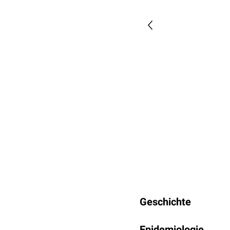
Geschichte
Karies gehört zu den ält
Epidemiologie