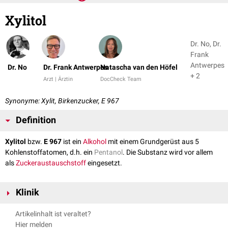
Xylitol
Dr. No, Dr.
Frank
Antwerpes
Dr. No
Dr. Frank Antwerpes
Natascha van den Höfel
+ 2
Arzt | Ärztin
DocCheck Team
Synonyme: Xylit, Birkenzucker, E 967
Definition
Xylitol
bzw.
E 967
ist ein
Alkohol
mit einem Grundgerüst aus 5
Kohlenstoffatomen, d.h. ein
Pentanol
. Die Substanz wird vor allem
als
Zuckeraustauschstoff
eingesetzt.
Klinik
Xylit kann von einigen
kariogenen
Bakterien wie
Streptococcus mutans
Artikelinhalt ist veraltet?
nicht verstoffwechselt werden. Dadurch wird die Bildung von
Biofilmen
Hier melden