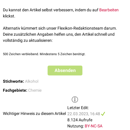
und
Plaque
auf den
Zähnen
reduziert. Xylithaltige Kaugummis sind
deshalb ein möglicher Bestandteil der
Kariesprophylaxe
.
Du kannst den Artikel selbst verbessern, indem du auf
Bearbeiten
klickst.
Alternativ kümmert sich unser Flexikon-Redaktionsteam darum.
Deine zusätzlichen Angaben helfen uns, den Artikel schnell und
vollständig zu aktualisieren:
500
Zeichen verbleibend. Mindestens 5 Zeichen benötigt.
Absenden
Stichworte:
Alkohol
Fachgebiete:
Chemie
Letzter Edit:
Wichtiger Hinweis zu diesem Artikel
22.03.2023, 16:48
8.124 Aufrufe
Nutzung:
BY-NC-SA