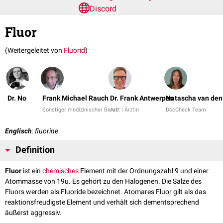
Discord
Fluor
(Weitergeleitet von
Fluorid
)
Dr. No
Frank Michael Rauch
Dr. Frank Antwerpes
Natascha van den
Sonstiger medizinischer Beruf
Arzt | Ärztin
DocCheck Team
Englisch
: fluorine
Definition
Fluor
ist ein
chemisches
Element mit der Ordnungszahl 9 und einer
Atommasse von 19u. Es gehört zu den Halogenen. Die Salze des
Fluors werden als Fluoride bezeichnet. Atomares Fluor gilt als das
reaktionsfreudigste Element und verhält sich dementsprechend
äußerst aggressiv.