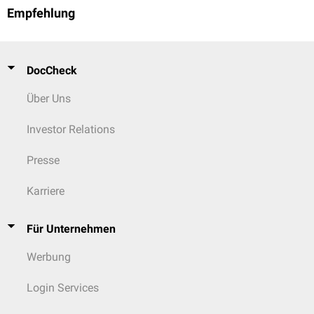
Empfehlung
DocCheck
Über Uns
Investor Relations
Presse
Karriere
Für Unternehmen
Werbung
Login Services