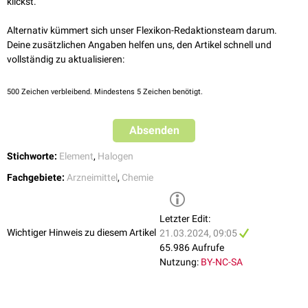
klickst.
Erhöhte Werte können im Rahmen einer
Überdosierung
, bei beruflicher
Serum
0,2-0,9 mg/l
Exposition in der Aluminiumindustrie oder bei der Ingestion von
Alternativ kümmert sich unser Flexikon-Redaktionsteam darum.
Insektiziden
und
Holzschutzmitteln
vorliegen.
Urin
Norm
bis 30 ng/ml
Deine zusätzlichen Angaben helfen uns, den Artikel schnell und
vollständig zu aktualisieren:
Hinweise
unter Therapie
80-200 ng/ml
ie Ergebnisse sind stark abhängig von der aktuellen Fluoridaufnahme
500
Zeichen verbleibend. Mindestens 5 Zeichen benötigt.
(Fluoridgehalt des Trinkwassers bzw. der Nahrung). Die
BAT
7 mg/g Kreatinin
Eliminationshalbwertzeit
von Fluorid beträgt nur 24 Stunden, daher sind
nur Aussagen über eine aktuelle/kürzliche Fluoridbelastung möglich.
Absenden
Chronische Fluoridbelastungen sind nur über eine Knochenanalyse
nachweisbar.
Stichworte:
Element
,
Halogen
Erkrankungen durch Fluoride können als
Berufskrankheit
anerkannt
Fachgebiete:
Arzneimittel
,
Chemie
werden.
Letzter Edit:
Wichtiger Hinweis zu diesem Artikel
21.03.2024, 09:05
65.986 Aufrufe
Nutzung:
BY-NC-SA