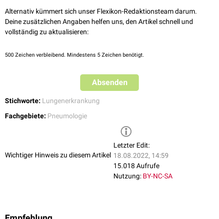
Exogen-allergische Alveolitis
(EAA): Entzündung der Lungenalveolen
durch
Inspiration
von organischen Stäuben. Die exogen-allergische
Alternativ kümmert sich unser Flexikon-Redaktionsteam darum.
Alveolitis kann als
Berufskrankheit
auftreten, wenn entsprechende
Deine zusätzlichen Angaben helfen uns, den Artikel schnell und
Substanzen im Berufsumfeld eingeatmet werden.
vollständig zu aktualisieren:
Toxische Alveolitis
: Entzündung der Lungenalveolen durch
Inhalation
toxischer
Substanzen. Das Krankheitsbild tritt im Gegensatz zur EAA
500
Zeichen verbleibend. Mindestens 5 Zeichen benötigt.
bereits bei der ersten
Exposition
und als direkte Reaktion auf die
eingeatmeten
Toxine
auf.
Absenden
Stichworte:
Lungenerkrankung
Fachgebiete:
Pneumologie
Letzter Edit:
Wichtiger Hinweis zu diesem Artikel
18.08.2022, 14:59
15.018 Aufrufe
Nutzung:
BY-NC-SA
Empfehlung