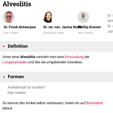
Alveolitis
Dr.
Ant
Dr. 
Dr. Frank Antwerpes
Dr. rer. nat. Janica Nolte
Phillip Kremer
Jan
Arzt | Ärztin
DocCheck Team
Arzt | Ärztin
Definition
Unter einer
Alveolitis
versteht man eine
Entzündung
der
Lungenalveolen
und des sie umgebenden Gewebes.
Formen
Man unterscheidet verschiedene Formen der Alveolitis:
Artikelinhalt ist veraltet?
Diffuse fibrosierende Alveolitis
: Heute als
idiopathische
Hier melden
Lungenfibrose
(IPF) bezeichnet. Erkrankung des
Lungenparenchyms, das mit einer langsam
progredienten
Du kannst den Artikel selbst verbessern, indem du auf
Bearbeiten
Fibrosierung
einhergeht. Ihre Ursache ist unbekannt.
klickst.