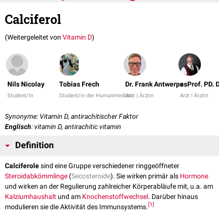
Calciferol
(Weitergeleitet von
Vitamin D
)
Nils Nicolay
Tobias Frech
Dr. Frank Antwerpes
a. Prof. PD. 
Student/in
Student/in der Humanmedizin
Arzt | Ärztin
Arzt | Ärztin
Synonyme: Vitamin D, antirachitischer Faktor
Englisch
: vitamin D, antirachitic vitamin
Definition
Calciferole
sind eine Gruppe verschiedener ringgeöffneter
Steroidabkömmlinge
(
Secosteroide
). Sie wirken primär als
Hormone
und wirken an der Regulierung zahlreicher Körperabläufe mit, u.a. am
Kalziumhaushalt
und am
Knochenstoffwechsel
. Darüber hinaus
[
1
]
modulieren sie die Aktivität des Immunsystems.