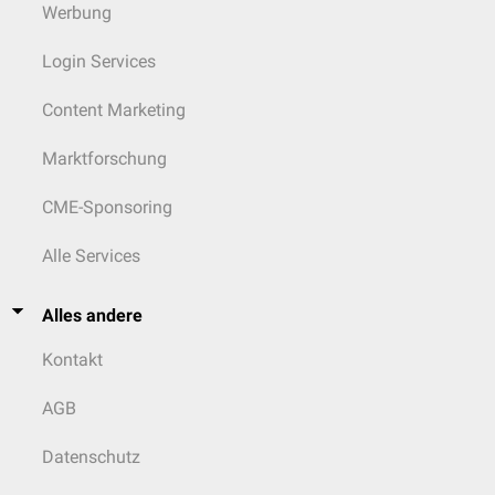
nmol/l vor.
Intoxikationen
bei Erwachsenen treten vermutlich erst bei
Werbung
dauerhafter Einnahme von > 4.000 IE/d (100 µg/d) auf. Im ersten
Lebensjahr beträgt die tolerierbare Tageshöchstmenge 1.000 IE/d (25
Login Services
µg/d), bis zum 10. Lebensjahr 2.000 IE/d (50 µg/d).
Als Folge der Intoxikation kommt es zur Stimulation der Osteoklasten mit
Content Marketing
Knochenentkalkung bzw. Kalziummobilisierung aus dem Knochen,
Hyperkalzämie
und Osteoporose. Das freigesetzte Kalzium muss renal
Marktforschung
ausgeschieden werden und kann zur Ausfällung von
Kalziumphosphat
und zur
Nephrokalzinose
führen. Kalzifizierungen sind auch in anderen
CME-Sponsoring
Organen möglich (
Blutgefäße
, Herz,
Lunge
, Knochen)
Die Symptomatik der Hypervitaminose D beginnt unspezifisch mit
Alle Services
Polyurie
,
Polydipsie
,
Übelkeit
mit
Erbrechen
, Appetitlosigkeit und
Obstipation
. Im Labor findet sich eine Hyperkalziämie,
Hyperkalzurie
und
Alles andere
Hypophosphatämie
mit supprimiertem Parathormon.
Bei Vergiftungserscheinungen muss das Vitaminpräparat sofort
Kontakt
abgesetzt werden, gegebenenfalls begleitet von einer kalziumarmen
Kost sowie einer Gabe von
Glukokortikoiden
als Calciferol-
Antagonist
.
AGB
Pharmakologie
Datenschutz
Es existiert eine Vielzahl an Vitamin-D-haltigen Arzneistoffen, z.B.:
®
®
®