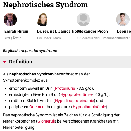
Nephrotisches Syndrom
Emrah Hircin
Dr. rer. nat. Janica Nolte
Alexander Pioch
Leonard
Arzt | Ärztin
DocCheck Team
Student/in der Humanmedizin
Student/
Englisch:
nephrotic syndrome
Definition
Als
nephrotisches Syndrom
bezeichnet man den
Symptomenkomplex aus
erhöhtem Eiweiß im Urin (
Proteinurie
> 3,5 g/d),
erniedrigtem Eiweiß im Blut (
Hypoproteinämie
< 60 g/L),
erhöhten Blutfettwerten (
Hyperlipoproteinämie
) und
peripheren
Ödemen
(bedingt durch
Hypoalbuminämie
).
Das nephrotische Syndrom ist ein Zeichen für die Schädigung der
Nierenkörperchen (
Glomeruli
) bei verschiedenen Krankheiten mit
Nierenbeteiligung.