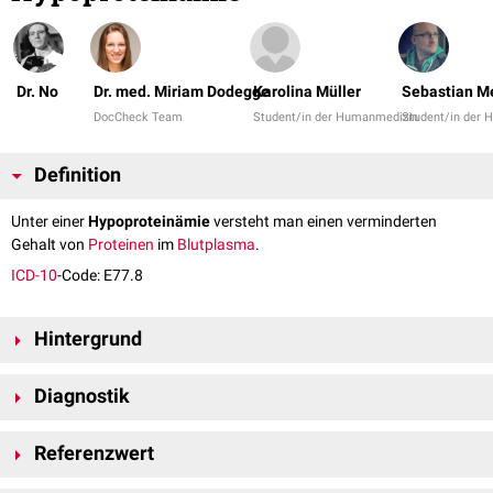
Dr. No
Dr. med. Miriam Dodegge
Karolina Müller
Sebastian M
DocCheck Team
Student/in der Humanmedizin
Student/in der
Definition
Unter einer
Hypoproteinämie
versteht man einen verminderten
Gehalt von
Proteinen
im
Blutplasma
.
ICD-10
-Code: E77.8
Hintergrund
Die häufigste Form der Hypoproteinämie ist die
Hypalbuminämie
. Eine
Diagnostik
Hypoproteinämie durch Verminderung der
Immunglobuline
ist deutlich
seltener.
Mit einer
Serumproteinelektrophorese
wird festgestellt, welche
Referenzwert
Proteinklassen vermindert sind.
Der normale Proteingehalt beträgt beim Erwachsenen 6,1-8,1 g/dl.