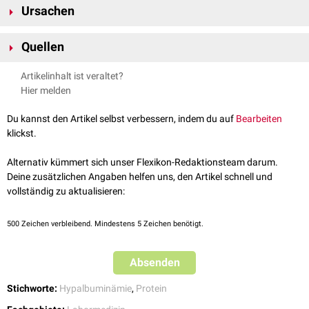
Ursachen
Malabsorption
Quellen
Nahrungsmittelallergien
Zöliakie
↑
Taborski et al.,
Donor safety in an individualized plsamapheresis
Artikelinhalt ist veraltet?
Mukoviszidose
programm – Results of an interim analysis
, Transfusion and
Hier melden
selektiver IgA-Mangel
Apheresis Science, 2022
Mangelernährung
Du kannst den Artikel selbst verbessern, indem du auf
Bearbeiten
Hunger
klickst.
Anorexia nervosa
Tumoren
des Magen-Darm-Trakts
Alternativ kümmert sich unser Flexikon-Redaktionsteam darum.
Proteinverlust
Deine zusätzlichen Angaben helfen uns, den Artikel schnell und
Glomerulonephritis
vollständig zu aktualisieren:
nephrotisches Syndrom
chronische
Enteritiden
Divertikulitis
oder
Polyposis
des Darms
500
Zeichen verbleibend. Mindestens 5 Zeichen benötigt.
Verbrennungen
großflächige,
exsudative
Dermatosen
Absenden
Aszites
Hämodialyse
Stichworte:
Hypalbuminämie
,
Protein
[
1
]
regelmäßige
Plasmaspende
Störung der Proteinsynthese