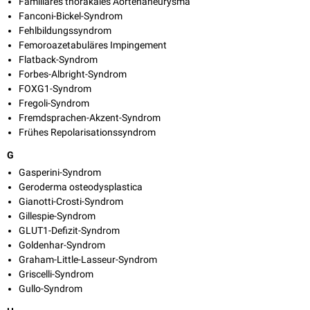
Familiäres thorakales Aortenaneurysma
Fanconi-Bickel-Syndrom
Fehlbildungssyndrom
Femoroazetabuläres Impingement
Flatback-Syndrom
Forbes-Albright-Syndrom
FOXG1-Syndrom
Fregoli-Syndrom
Fremdsprachen-Akzent-Syndrom
Frühes Repolarisationssyndrom
G
Gasperini-Syndrom
Geroderma osteodysplastica
Gianotti-Crosti-Syndrom
Gillespie-Syndrom
GLUT1-Defizit-Syndrom
Goldenhar-Syndrom
Graham-Little-Lasseur-Syndrom
Griscelli-Syndrom
Gullo-Syndrom