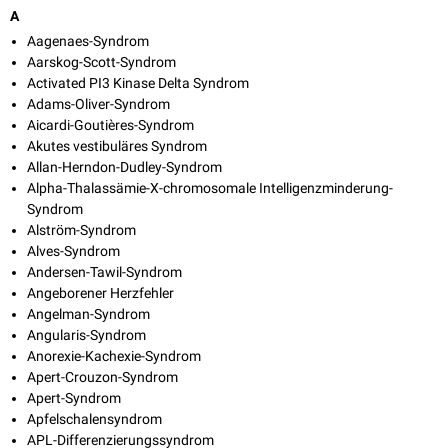
A
Aagenaes-Syndrom
Aarskog-Scott-Syndrom
Activated PI3 Kinase Delta Syndrom
Adams-Oliver-Syndrom
Aicardi-Goutières-Syndrom
Akutes vestibuläres Syndrom
Allan-Herndon-Dudley-Syndrom
Alpha-Thalassämie-X-chromosomale Intelligenzminderung-
Syndrom
Alström-Syndrom
Alves-Syndrom
Andersen-Tawil-Syndrom
Angeborener Herzfehler
Angelman-Syndrom
Angularis-Syndrom
Anorexie-Kachexie-Syndrom
Apert-Crouzon-Syndrom
Apert-Syndrom
Apfelschalensyndrom
APL-Differenzierungssyndrom