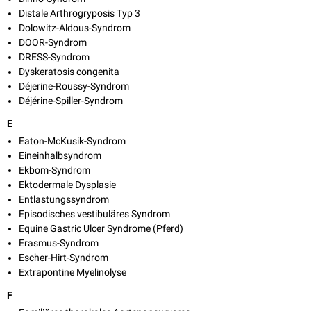
Distale Arthrogryposis Typ 3
Dolowitz-Aldous-Syndrom
DOOR-Syndrom
DRESS-Syndrom
Dyskeratosis congenita
Déjerine-Roussy-Syndrom
Déjérine-Spiller-Syndrom
E
Eaton-McKusik-Syndrom
Eineinhalbsyndrom
Ekbom-Syndrom
Ektodermale Dysplasie
Entlastungssyndrom
Episodisches vestibuläres Syndrom
Equine Gastric Ulcer Syndrome (Pferd)
Erasmus-Syndrom
Escher-Hirt-Syndrom
Extrapontine Myelinolyse
F