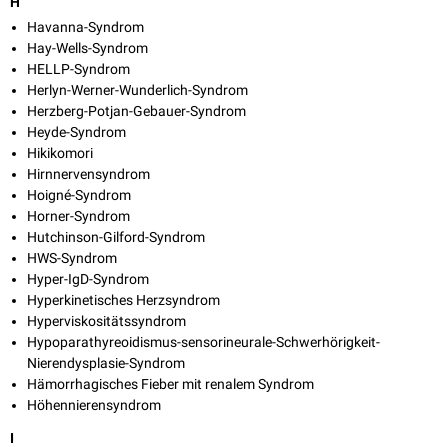
H
Havanna-Syndrom
Hay-Wells-Syndrom
HELLP-Syndrom
Herlyn-Werner-Wunderlich-Syndrom
Herzberg-Potjan-Gebauer-Syndrom
Heyde-Syndrom
Hikikomori
Hirnnervensyndrom
Hoigné-Syndrom
Horner-Syndrom
Hutchinson-Gilford-Syndrom
HWS-Syndrom
Hyper-IgD-Syndrom
Hyperkinetisches Herzsyndrom
Hyperviskositätssyndrom
Hypoparathyreoidismus-sensorineurale-Schwerhörigkeit-
Nierendysplasie-Syndrom
Hämorrhagisches Fieber mit renalem Syndrom
Höhennierensyndrom
I