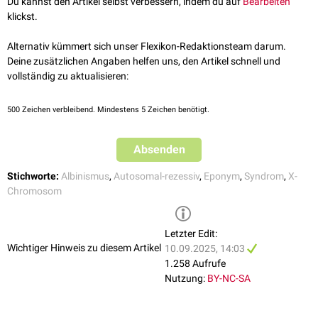
Du kannst den Artikel selbst verbessern, indem du auf
Bearbeiten
klickst.
Alternativ kümmert sich unser Flexikon-Redaktionsteam darum.
Deine zusätzlichen Angaben helfen uns, den Artikel schnell und
vollständig zu aktualisieren:
500
Zeichen verbleibend. Mindestens 5 Zeichen benötigt.
Absenden
Stichworte:
Albinismus
,
Autosomal-rezessiv
,
Eponym
,
Syndrom
,
X-
Chromosom
Letzter Edit:
Wichtiger Hinweis zu diesem Artikel
10.09.2025, 14:03
1.258 Aufrufe
Nutzung:
BY-NC-SA