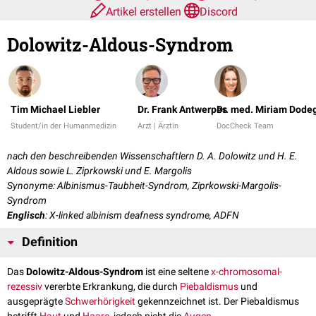
Artikel erstellen
Discord
Dolowitz-Aldous-Syndrom
Tim Michael Liebler
Dr. Frank Antwerpes
Dr. med. Miriam Dode
Student/in der Humanmedizin
Arzt | Ärztin
DocCheck Team
nach den beschreibenden Wissenschaftlern D. A. Dolowitz und H. E.
Aldous sowie L. Ziprkowski
und
E. Margolis
Synonyme: Albinismus-Taubheit-Syndrom, Ziprkowski-Margolis-
Syndrom
Englisch
: X-linked albinism deafness syndrome, ADFN
Definition
Das
Dolowitz-Aldous-Syndrom
ist eine seltene
x-chromosomal-
rezessiv
vererbte Erkrankung, die durch
Piebaldismus
und
ausgeprägte
Schwerhörigkeit
gekennzeichnet ist. Der Piebaldismus