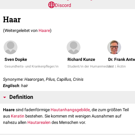
Discord
Haar
(Weitergeleitet von
Haare
)
Sven Dopke
Richard Kunze
Dr. Frank Ant
Gesundheits- und Krankenpfleger/in
Student/in der Humanmedizin
Arzt | Ärztin
Synonyme: Haarorgan, Pilus, Capillus, Crinis
Englisch
: hair
Definition
Haare
sind fadenförmige
Hautanhangsgebilde
, die zum größten Teil
aus
Keratin
bestehen. Sie kommen mit wenigen Ausnahmen auf
nahezu allen
Hautarealen
des Menschen vor.