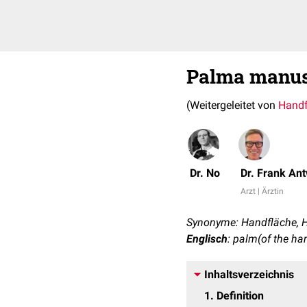
Palma manu
(Weitergeleitet von
Handf
Dr. No
Dr. Frank An
Arzt | Ärztin
Synonyme: Handfläche, H
Englisch
: palm(of the ha
Inhaltsverzeichnis
1
Definition