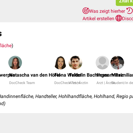
Zitat 
Was zeigt hierher
Artikel erstellen
Disc
s
läche
)
twerpes
Natascha van den Höfel
Fiona Walter
Fridolin Bachinger
Hossam Rez
Maximilia
DocCheck Team
DocCheck Team
Arzt | Ärztin
Arzt | Ärztin
Student/in d
andinnenfläche, Handteller, Hohlhandfläche, Hohlhand, Regio 
nd)