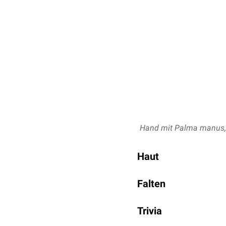
Hand mit Palma manus, K
Haut
Die Handinnenfläche ist 
Falten
erhöhen.
In der Hohlhand sieht ma
Trivia
Linea mensalis
("Herz