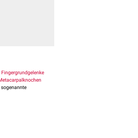
r
Fingergrundgelenke
Metacarpalknochen
e sogenannte