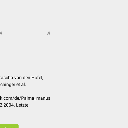
A
A
tascha van den Höfel,
chinger et al.
heck.com/de/Palma_manus
2.2004. Letzte