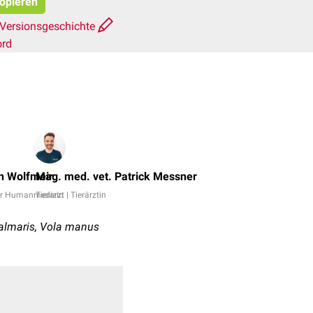
kopieren
Versionsgeschichte
ord
Dr.
No,
n Wolfmeir
Mag. med. vet. Patrick Messner
Dr.
er Humanmedizin
Tierarzt | Tierärztin
Frank
Antwerpes
palmaris, Vola manus
+
6