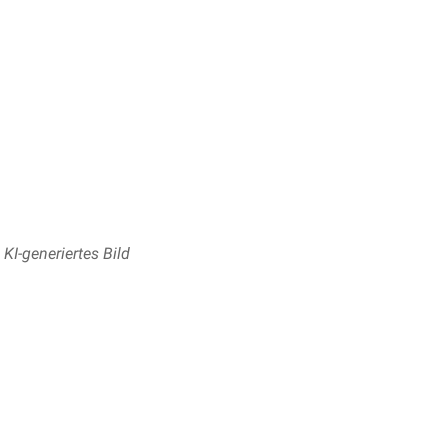
I-generiertes Bild
zum größten Teil mit
Leistenhaut
überzogen, um die
Friktion
der
n vier verschiedene charakteristische Beugefalten, die eigene B
linie")