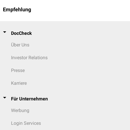
Empfehlung
DocCheck
Über Uns
Investor Relations
Presse
Karriere
Für Unternehmen
Werbung
Login Services