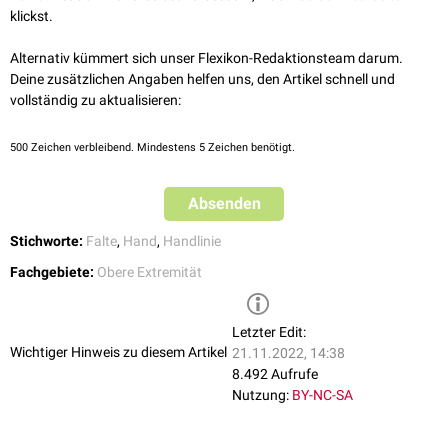
Embryologie und Histologie des Menschen.: Band 2: Herz-Kreislauf-
klickst.
System, Lymphatisches System, Endokrine Drüsen, Nervensystem,
Sinnesorgane, Haut, 16. Aufl., Urban & Fischer Verlag/Elsevier GmbH,
Alternativ kümmert sich unser Flexikon-Redaktionsteam darum.
2020
Deine zusätzlichen Angaben helfen uns, den Artikel schnell und
vollständig zu aktualisieren:
500
Zeichen verbleibend. Mindestens 5 Zeichen benötigt.
Absenden
Stichworte:
Falte
,
Hand
,
Handlinie
Fachgebiete:
Obere Extremität
Letzter Edit:
Wichtiger Hinweis zu diesem Artikel
21.11.2022, 14:38
8.492 Aufrufe
Nutzung:
BY-NC-SA