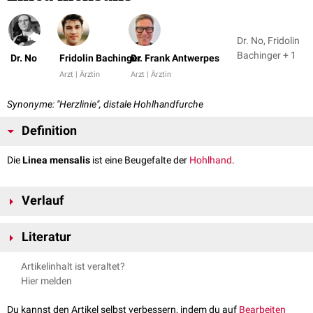
Dr. No, Fridolin
Bachinger + 1
Dr. No
Fridolin Bachinger
Dr. Frank Antwerpes
Arzt | Ärztin
Arzt | Ärztin
Synonyme: "Herzlinie", distale Hohlhandfurche
Definition
Die
Linea mensalis
ist eine Beugefalte der
Hohlhand
.
Verlauf
Die Falte fängt etwa 2 cm
proximal
des
Kleinfingers
an, zieht quer über
Literatur
die Handfläche und endet zwischen dem
Zeige
- und
Mittelfinger
.
Waldeyer et al., Anatomie des Menschen: Lehrbuch und Atlas in
Artikelinhalt ist veraltet?
einem Band (De Gruyter Studium) (19th totaly rev. ed.), De Gruyter,
Hier melden
2012
Drenckhahn et. al., Anatomie, Makroskopische Anatomie,
Du kannst den Artikel selbst verbessern, indem du auf
Bearbeiten