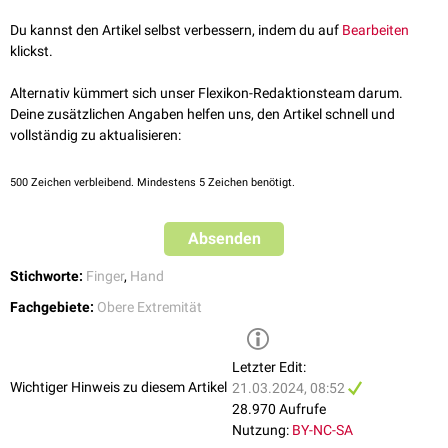
Streckung
Musculus extensor digitorum
Du kannst den Artikel selbst verbessern, indem du auf
Bearbeiten
Musculus extensor digiti minimi
klickst.
Beugung
Musculus flexor digitorum superficialis
Alternativ kümmert sich unser Flexikon-Redaktionsteam darum.
Musculus flexor digitorum profundus
Deine zusätzlichen Angaben helfen uns, den Artikel schnell und
Musculus flexor digiti minimi brevis
vollständig zu aktualisieren:
Abduktion
Musculus abductor digiti minimi
500
Zeichen verbleibend. Mindestens 5 Zeichen benötigt.
Musculi interossei dorsales
Adduktion
Absenden
Musculi interossei palmares
Opposition
Stichworte:
Finger
,
Hand
Musculus opponens digiti minimi
Fachgebiete:
Obere Extremität
Letzter Edit:
Wichtiger Hinweis zu diesem Artikel
21.03.2024, 08:52
28.970 Aufrufe
Nutzung:
BY-NC-SA