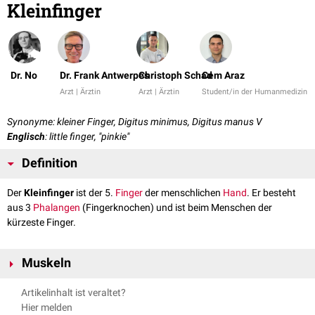
Kleinfinger
Dr. No
Dr. Frank Antwerpes
Christoph Schad
Cem Araz
Arzt | Ärztin
Arzt | Ärztin
Student/in der Humanmedizin
Synonyme: kleiner Finger, Digitus minimus, Digitus manus V
Englisch
: little finger, "pinkie"
Definition
Der
Kleinfinger
ist der 5.
Finger
der menschlichen
Hand
. Er besteht
aus 3
Phalangen
(Fingerknochen) und ist beim Menschen der
kürzeste Finger.
Muskeln
Für die Bewegung des Kleinfingers sind folgende
Muskeln
Artikelinhalt ist veraltet?
verantwortlich.
Hier melden